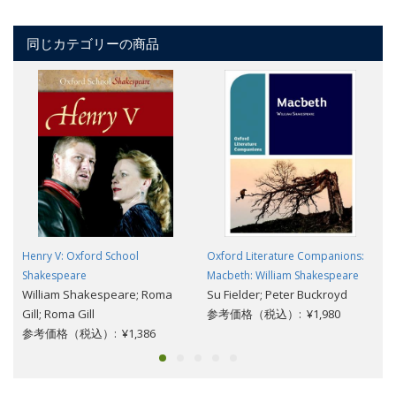
同じカテゴリーの商品
Henry V: Oxford School
Oxford Literature Companions:
Shakespeare
Macbeth: William Shakespeare
William Shakespeare; Roma
Su Fielder; Peter Buckroyd
Gill; Roma Gill
参考価格（税込）: ¥1,980
参考価格（税込）: ¥1,386