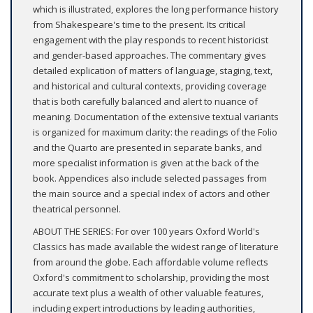
which is illustrated, explores the long performance history
from Shakespeare's time to the present. Its critical
engagement with the play responds to recent historicist
and gender-based approaches. The commentary gives
detailed explication of matters of language, staging, text,
and historical and cultural contexts, providing coverage
that is both carefully balanced and alert to nuance of
meaning. Documentation of the extensive textual variants
is organized for maximum clarity: the readings of the Folio
and the Quarto are presented in separate banks, and
more specialist information is given at the back of the
book. Appendices also include selected passages from
the main source and a special index of actors and other
theatrical personnel.
ABOUT THE SERIES: For over 100 years Oxford World's
Classics has made available the widest range of literature
from around the globe. Each affordable volume reflects
Oxford's commitment to scholarship, providing the most
accurate text plus a wealth of other valuable features,
including expert introductions by leading authorities,