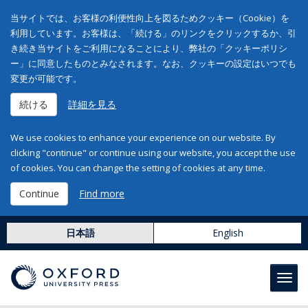
当サイトでは、お客様の利便性向上を図るためクッキー（Cookie）を
利用しています。お客様は、「続ける」のリンクをクリックするか、引
き続き当サイトをご利用になることにより、弊社の「クッキーポリシ
ー」に同意したものとみなされます。なお、クッキーの設定はいつでも
変更が可能です。
続ける
詳細を見る
We use cookies to enhance your experience on our website. By
clicking "continue" or continue using our website, you accept the use
of cookies. You can change the setting of cookies at any time.
Continue
Find more
日本語
English
Toggl
navig