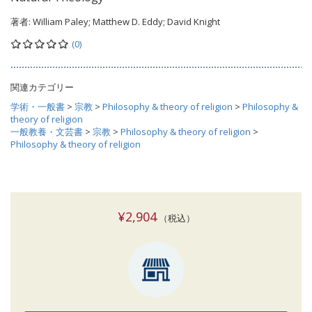
著者:
William Paley; Matthew D. Eddy; David Knight
(0)
関連カテゴリー
学術・一般書
>
宗教
>
Philosophy & theory of religion
>
Philosophy &
theory of religion
一般教養・文芸書
>
宗教
>
Philosophy & theory of religion
>
Philosophy & theory of religion
¥2,904
（税込）