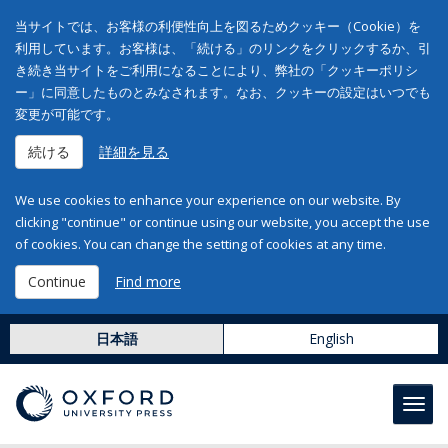
当サイトでは、お客様の利便性向上を図るためクッキー（Cookie）を
利用しています。お客様は、「続ける」のリンクをクリックするか、引
き続き当サイトをご利用になることにより、弊社の「クッキーポリシ
ー」に同意したものとみなされます。なお、クッキーの設定はいつでも
変更が可能です。
続ける
詳細を見る
We use cookies to enhance your experience on our website. By
clicking "continue" or continue using our website, you accept the use
of cookies. You can change the setting of cookies at any time.
Continue
Find more
日本語
English
Toggl
navig