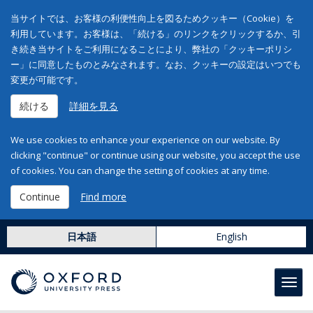
当サイトでは、お客様の利便性向上を図るためクッキー（Cookie）を
利用しています。お客様は、「続ける」のリンクをクリックするか、引
き続き当サイトをご利用になることにより、弊社の「クッキーポリシ
ー」に同意したものとみなされます。なお、クッキーの設定はいつでも
変更が可能です。
続ける
詳細を見る
We use cookies to enhance your experience on our website. By
clicking "continue" or continue using our website, you accept the use
of cookies. You can change the setting of cookies at any time.
Continue
Find more
日本語
English
Toggl
navig