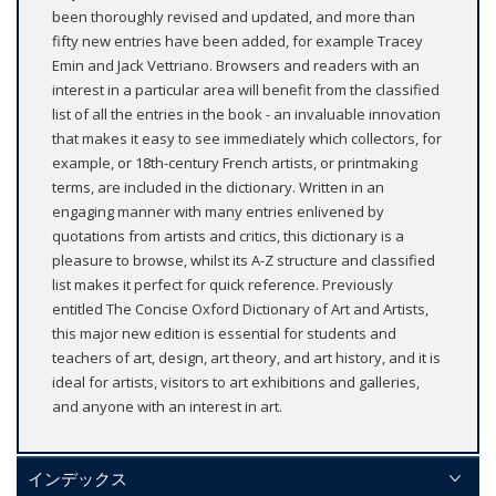
been thoroughly revised and updated, and more than
fifty new entries have been added, for example Tracey
Emin and Jack Vettriano. Browsers and readers with an
interest in a particular area will benefit from the classified
list of all the entries in the book - an invaluable innovation
that makes it easy to see immediately which collectors, for
example, or 18th-century French artists, or printmaking
terms, are included in the dictionary. Written in an
engaging manner with many entries enlivened by
quotations from artists and critics, this dictionary is a
pleasure to browse, whilst its A-Z structure and classified
list makes it perfect for quick reference. Previously
entitled The Concise Oxford Dictionary of Art and Artists,
this major new edition is essential for students and
teachers of art, design, art theory, and art history, and it is
ideal for artists, visitors to art exhibitions and galleries,
and anyone with an interest in art.
インデックス