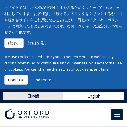
当サイトでは、お客様の利便性向上を図るためクッキー（Cookie）を
利用しています。お客様は、「続ける」のリンクをクリックするか、引
き続き当サイトをご利用になることにより、弊社の「クッキーポリシ
ー」に同意したものとみなされます。なお、クッキーの設定はいつでも
変更が可能です。
続ける
詳細を見る
We use cookies to enhance your experience on our website. By
clicking "continue" or continue using our website, you accept the use
of cookies. You can change the setting of cookies at any time.
Continue
Find more
日本語
English
Toggl
navig