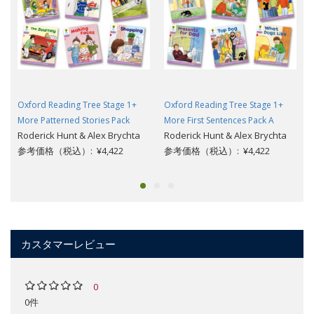
Oxford Reading Tree Stage 1+
Oxford Reading Tree Stage 1+
More Patterned Stories Pack
More First Sentences Pack A
Roderick Hunt & Alex Brychta
Roderick Hunt & Alex Brychta
参考価格（税込）: ¥4,422
参考価格（税込）: ¥4,422
カスタマーレビュー
0
0件