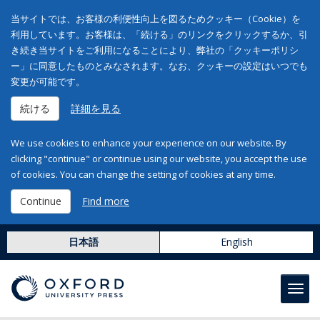
当サイトでは、お客様の利便性向上を図るためクッキー（Cookie）を
利用しています。お客様は、「続ける」のリンクをクリックするか、引
き続き当サイトをご利用になることにより、弊社の「クッキーポリシ
ー」に同意したものとみなされます。なお、クッキーの設定はいつでも
変更が可能です。
続ける
詳細を見る
We use cookies to enhance your experience on our website. By
clicking "continue" or continue using our website, you accept the use
of cookies. You can change the setting of cookies at any time.
Continue
Find more
日本語
English
Toggl
navig