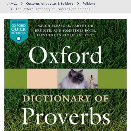
ホーム
Customs, etiquette, & folklore
Folklore
The Oxford Dictionary of Proverbs (6th edition)