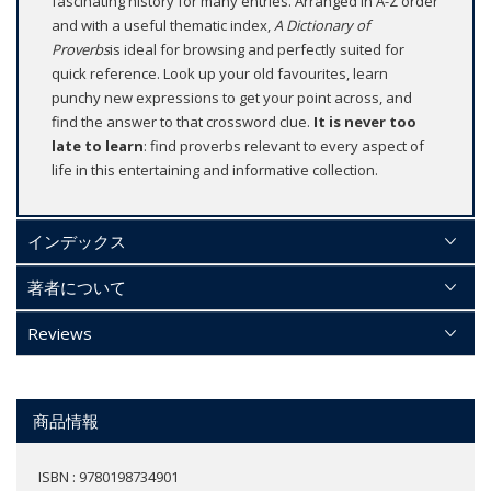
fascinating history for many entries. Arranged in A-Z order
and with a useful thematic index,
A Dictionary of
Proverbs
is ideal for browsing and perfectly suited for
quick reference. Look up your old favourites, learn
punchy new expressions to get your point across, and
find the answer to that crossword clue.
It is never too
late to learn
: find proverbs relevant to every aspect of
life in this entertaining and informative collection.
インデックス
著者について
Reviews
商品情報
ISBN : 9780198734901