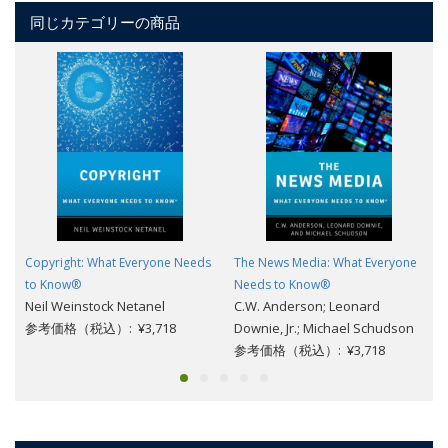
同じカテゴリーの商品
Copyright: What Everyone Needs
The News Media: What Everyone
to Know®
Needs to Know®
Neil Weinstock Netanel
C.W. Anderson; Leonard
参考価格（税込）: ¥3,718
Downie, Jr.; Michael Schudson
参考価格（税込）: ¥3,718