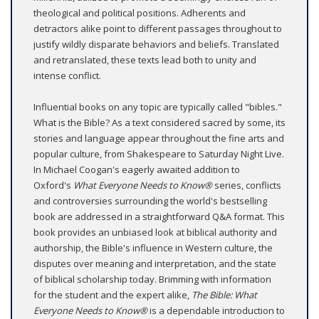
theological and political positions. Adherents and
detractors alike point to different passages throughout to
justify wildly disparate behaviors and beliefs. Translated
and retranslated, these texts lead both to unity and
intense conflict.
Influential books on any topic are typically called "bibles."
What is the Bible? As a text considered sacred by some, its
stories and language appear throughout the fine arts and
popular culture, from Shakespeare to Saturday Night Live.
In Michael Coogan's eagerly awaited addition to
Oxford's
What Everyone Needs to Know
®
series, conflicts
and controversies surrounding the world's bestselling
book are addressed in a straightforward Q&A format. This
book provides an unbiased look at biblical authority and
authorship, the Bible's influence in Western culture, the
disputes over meaning and interpretation, and the state
of biblical scholarship today. Brimming with information
for the student and the expert alike,
The Bible: What
Everyone Needs to Know
®
is a dependable introduction to