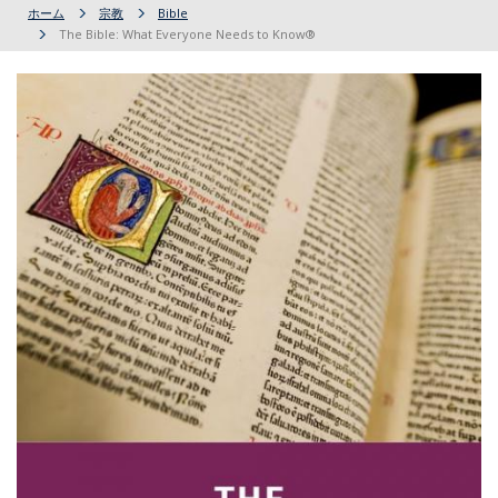
ホーム
宗教
Bible
The Bible: What Everyone Needs to Know®