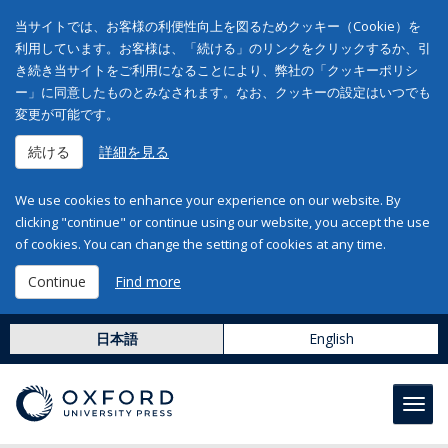
当サイトでは、お客様の利便性向上を図るためクッキー（Cookie）を
利用しています。お客様は、「続ける」のリンクをクリックするか、引
き続き当サイトをご利用になることにより、弊社の「クッキーポリシ
ー」に同意したものとみなされます。なお、クッキーの設定はいつでも
変更が可能です。
続ける
詳細を見る
We use cookies to enhance your experience on our website. By
clicking "continue" or continue using our website, you accept the use
of cookies. You can change the setting of cookies at any time.
Continue
Find more
日本語
English
Toggl
navig