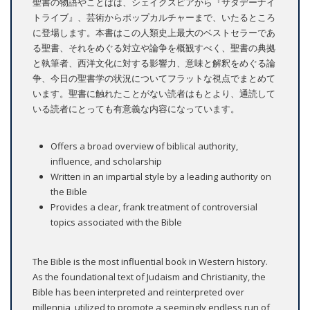
聖書の物語やことばは、シェイクスピアから『サタデーナイ
トライブ』、芸術からポップカルチャーまで、いたるところ
に登場します。本書はこの人類史上最大のベストセラーであ
る聖書、それをめぐる対立や論争を概観すべく、聖書の典拠
と執筆者、西洋文化に対する影響力、意味と解釈をめぐる論
争、今日の聖書学の状況についてフラットな視点でまとめて
います。聖書に触れたことがない読者はもとより、通読して
いる読者にとっても有意義な内容になっています。
Offers a broad overview of biblical authority,
influence, and scholarship
Written in an impartial style by a leading authority on
the Bible
Provides a clear, frank treatment of controversial
topics associated with the Bible
The Bible is the most influential book in Western history.
As the foundational text of Judaism and Christianity, the
Bible has been interpreted and reinterpreted over
millennia, utilized to promote a seemingly endless run of