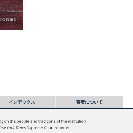
インデックス
著者について
g on the people and traditions of the institution
ew York Times
Supreme Court reporter