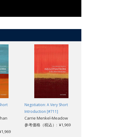
Short
Negotiation: A Very Short
Epicureanism: A Very Short
Introduction [#711]
Introduction [#452]
than
Carrie Menkel-Meadow
Catherine Wilson
参考価格（税込）: ¥1,969
参考価格（税込）: ¥1,969
,969