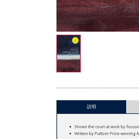
説明
Shows the court at work by focusin
Written by Pulitzer Prize-winning
N