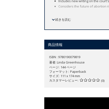
Includes new writing on the court's
Considers the future of abortion 
続きを読む
For 30 years, Pulitzer Prize-winning jo
for the
New York Times
.
In this
Very Sho
show readers how the Supreme Court r
Greenhouse offers a fascinating inst
商品情報
faces are unrecognized by many Ameri
justices go about deciding them? What 
ISBN : 9780190079819
branches of government? Greenhouse an
著者:
Linda Greenhouse
the meaning of confusing federal stat
ページ
144 ページ
discussion, ranging from
Marbury v. M
フォーマット
Paperback
struck down the District of Columbia's g
サイズ
111 x 174 mm
interpretation of the Second Amendmen
カスタマーレビュー
(0)
differences. For instance, no other cou
The second edition of Greenhouse's
V
landmark decisions of the Obama and 