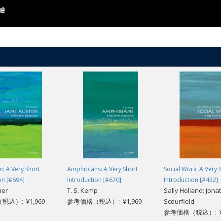
n: A Very Short
Amphibians: A Very Short
Social Work: A Very 
on [#694]
Introduction [#670]
Introduction [#432]
mer
T. S. Kemp
Sally Holland; Jona
込）: ¥1,969
参考価格（税込）: ¥1,969
Scourfield
参考価格（税込）: ¥1