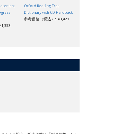
Placement
Oxford Reading Tree
Oxford Levels and Placement
ogress
Dictionary with CD Hardback
and Progress Kit: Progress
参考価格（税込）: ¥3,421
Workbook 4
,353
参考価格（税込）: ¥1,353