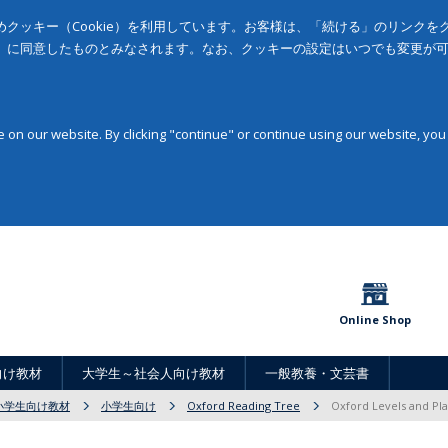
クッキー（Cookie）を利用しています。お客様は、「続ける」のリンク
」に同意したものとみなされます。なお、クッキーの設定はいつでも変更が
on our website. By clicking "continue" or continue using our website, you
Online Shop
向け教材
大学生～社会人向け教材
一般教養・文芸書
小学生向け教材
小学生向け
Oxford Reading Tree
Oxford Levels and Pl