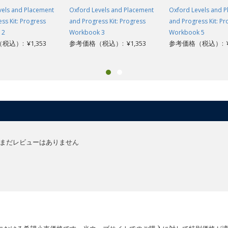
vels and Placement
Oxford Levels and Placement
Oxford Levels and 
ss Kit: Progress
and Progress Kit: Progress
and Progress Kit: Pr
 2
Workbook 3
Workbook 5
込）: ¥1,353
参考価格（税込）: ¥1,353
参考価格（税込）: ¥1
まだレビューはありません