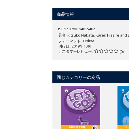
Plan your lessons wherever you ar
Use a range of pen and highlighter
商品情報
ISBN : 9780194615402
著者:
Ritsuko Nakata, Karen Frazire and
フォーマット
Online
刊行日
2019年10月
カスタマーレビュー
(0)
同じカテゴリーの商品