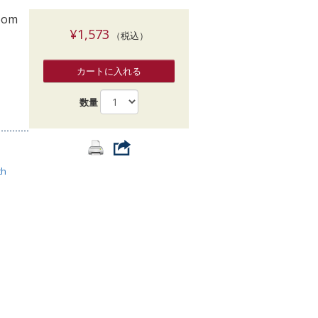
索
room
¥1,573
（税込）
カートに入れる
数量
th