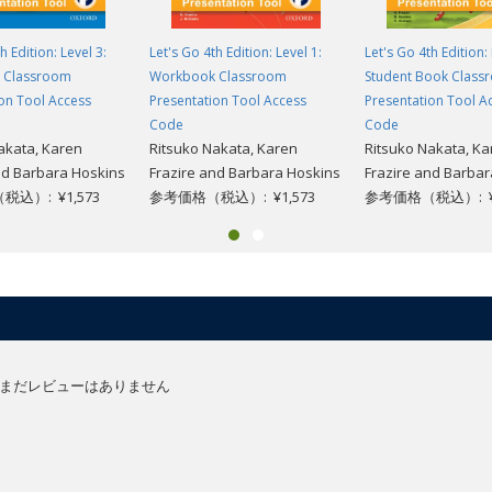
h Edition: Level 3:
Let's Go 4th Edition: Level 1:
Let's Go 4th Edition: 
 Classroom
Workbook Classroom
Student Book Class
on Tool Access
Presentation Tool Access
Presentation Tool A
Code
Code
akata, Karen
Ritsuko Nakata, Karen
Ritsuko Nakata, Ka
nd Barbara Hoskins
Frazire and Barbara Hoskins
Frazire and Barbar
込）: ¥1,573
参考価格（税込）: ¥1,573
参考価格（税込）: ¥2
まだレビューはありません