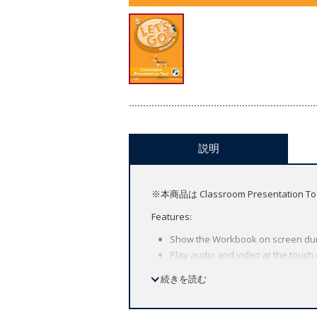
説明
※本商品は Classroom Presen
Features:
Show the Workbook on screen dur
Play audio and video at the touch 
Launch activities in full-screen mo
続きを読む
Look-up words on-screen with the 
Speed up or slow down the audio to 
Record your students speaking and