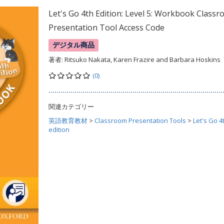
Let's Go 4th Edition: Level 5: Workbook Class
Presentation Tool Access Code
デジタル商品
著者:
Ritsuko Nakata, Karen Frazire and Barbara Hoskins
(0)
関連カテゴリー
英語教育教材
>
Classroom Presentation Tools
>
Let's Go 4
edition