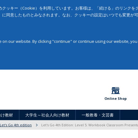
クッキー（Cookie）を利用しています。お客様は、「続ける」のリンク
」に同意したものとみなされます。なお、クッキーの設定はいつでも変更が
on our website. By clicking "continue" or continue using our website, you
Online Shop
向け教材
大学生～社会人向け教材
一般教養・文芸書
Let's Go 4th edition
Let's Go 4th Edition: Level 5: Workbook Classroom Presen