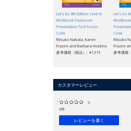
Let's Go 4th Edition: Level 6:
Let's Go 4t
Workbook Classroom
Workbook
Presentation Tool Access
Presentati
Code
Code
Ritsuko Nakata, Karen
Ritsuko N
Frazire and Barbara Hoskins
Frazire a
参考価格（税込）: ¥1,573
参考価格（税
カスタマーレビュー
0
0件
レビューを書く