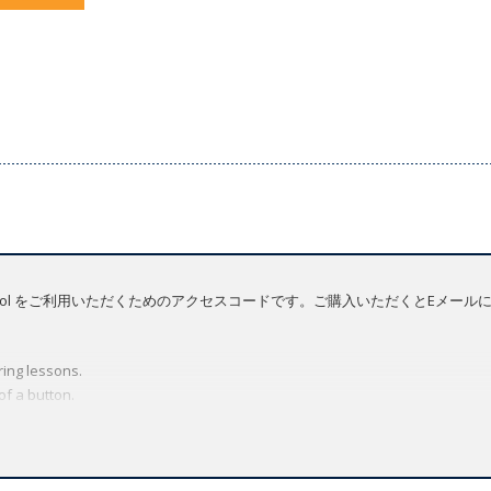
tation Tool をご利用いただくためのアクセスコードです。ご購入いただくとEメ
ing lessons.
of a button.
de to focus your students' attention on a single activity.
integrated dictionary.
tailor lessons to your students' listening level.
 compare their voices to the course audio.