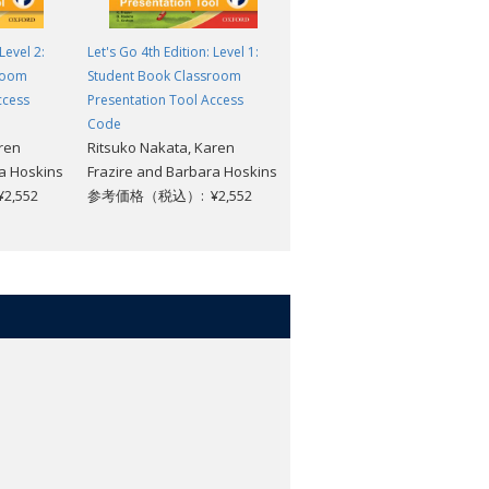
Level 2:
Let's Go 4th Edition: Level 1:
Let's Go 4th Edition: Level 3:
room
Student Book Classroom
Student Book Classroom
ccess
Presentation Tool Access
Presentation Tool Access
Code
Code
ren
Ritsuko Nakata, Karen
Ritsuko Nakata, Karen
a Hoskins
Frazire and Barbara Hoskins
Frazire and Barbara Hoskin
,552
参考価格（税込）: ¥2,552
参考価格（税込）: ¥2,552