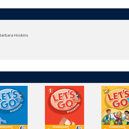
e. Add text or audio notes to a page, save your web links, then open them 
 tools to annotate the page.
 Barbara Hoskins