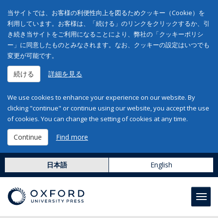
当サイトでは、お客様の利便性向上を図るためクッキー（Cookie）を
利用しています。お客様は、「続ける」のリンクをクリックするか、引
き続き当サイトをご利用になることにより、弊社の「クッキーポリシ
ー」に同意したものとみなされます。なお、クッキーの設定はいつでも
変更が可能です。
続ける
詳細を見る
We use cookies to enhance your experience on our website. By
clicking "continue" or continue using our website, you accept the use
of cookies. You can change the setting of cookies at any time.
Continue
Find more
日本語
English
Toggl
navig