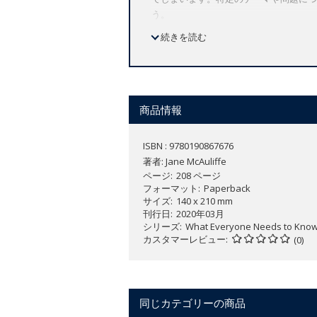
う。
本書は、16億の人々の生活を導く聖典
続きを読む
入門書です。クルアーンの起源とは？ム
しょうか。クルアーンは神について述べ
クルアーンそのものや、イスラム教にお
な問題に対するクルアーンの主張までを
商品情報
Provides a brief, accessible over
ISBN : 9780190867676
Discusses the text's origins, struc
著者:
Jane McAuliffe
Written by one of the world's fore
ページ
208 ページ
フォーマット
Paperback
サイズ
140 x 210 mm
Millions of non-Muslims know the name o
刊行日
2020年03月
know. Many have fallen victim to the m
シリーズ
What Everyone Needs to Kno
itself is tough to decipher. With no se
カスタマーレビュー
(0)
As for those trying to find out what the
straightforward undertaking.
A clear, concise introduction to the hol
同じカテゴリーの商品
interested readers who want to know w