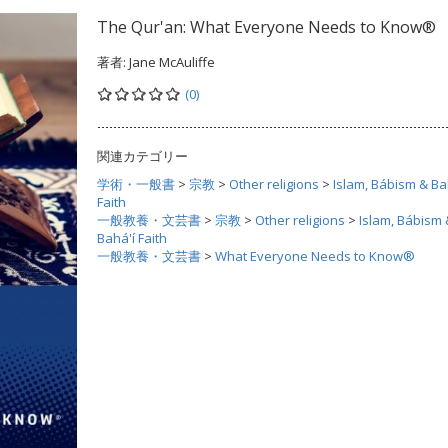
The Qur'an: What Everyone Needs to Know®
著者:
Jane McAuliffe
(0)
関連カテゴリー
学術・一般書
>
宗教
>
Other religions
>
Islam, Bábism & Ba
Faith
一般教養・文芸書
>
宗教
>
Other religions
>
Islam, Bábism 
Bahá'í Faith
一般教養・文芸書
>
What Everyone Needs to Know®