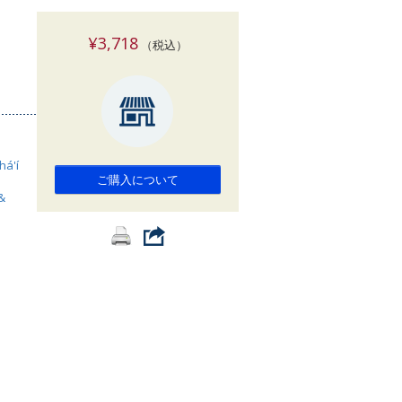
索
¥3,718
（税込）
há'í
ご購入について
&