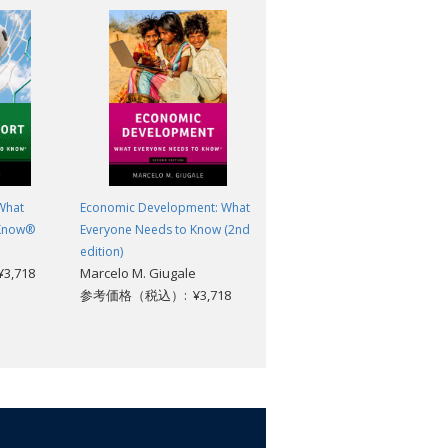
troduces readers to this important text
emporary issues. Where did the Qur'an
es the Qur'an say about God? About
role in Muslim faith, this book offers
 What
Economic Development: What
Climate Change: What
 Know®
Everyone Needs to Know (2nd
Everyone Needs to Know®
edition)
(3rd edition)
,718
Marcelo M. Giugale
Joseph Romm
参考価格（税込）: ¥3,718
参考価格（税込）: ¥3,718