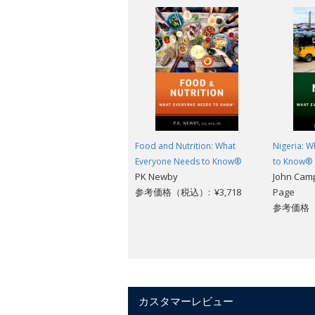
easy-to-read question-and-answer forma
by discussing its origins, structure, t
come from? Do Muslims believe that t
family? About ethics? About violence? 
an invaluable resource for anyone who 
Food and Nutrition: What
Nigeria: 
Everyone Needs to Know®
to Know®
PK Newby
John Camp
参考価格（税込）: ¥3,718
Page
参考価格（税
カスタマーレビュー