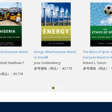
t, Jane McAuliffe, one of the world's foremost scholars of the Qur'an, in
hemes, interpretations, and what it has to say about a host of critical cont
he Qur'an is God's own word? How do Muslims study the Qur'an? What do
By answering the questions that many people have about the Qur'an and its 
is curious about one of the world's most important faiths.
What Everyone Needs
Energy: What Everyone Needs
The Ethics of Sport:
to Know®
Everyone Needs to
bell; Matthew T.
Jose Goldemberg
Robert L. Simon
参考価格（税込）: ¥3,718
参考価格（税込）: ¥3
込）: ¥3,718