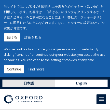
当サイトでは、お客様の利便性向上を図るためクッキー（Cookie）を
利用しています。お客様は、「続ける」のリンクをクリックするか、引
き続き当サイトをご利用になることにより、弊社の「クッキーポリシ
ー」に同意したものとみなされます。なお、クッキーの設定はいつでも
変更が可能です。
続ける
詳細を見る
We use cookies to enhance your experience on our website. By
clicking "continue" or continue using our website, you accept the use
of cookies. You can change the setting of cookies at any time.
Continue
Find more
日本語
English
Toggl
navig