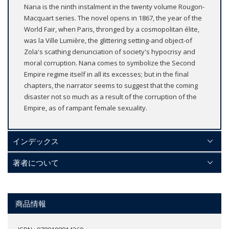
Nana is the ninth instalment in the twenty volume Rougon-
Macquart series. The novel opens in 1867, the year of the
World Fair, when Paris, thronged by a cosmopolitan élite,
was la Ville Lumière, the glittering setting-and object-of
Zola's scathing denunciation of society's hypocrisy and
moral corruption. Nana comes to symbolize the Second
Empire regime itself in all its excesses; but in the final
chapters, the narrator seems to suggest that the coming
disaster not so much as a result of the corruption of the
Empire, as of rampant female sexuality.
インデックス
著者について
商品情報