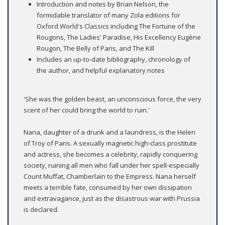
Introduction and notes by Brian Nelson, the
formidable translator of many Zola editions for
Oxford World's Classics including The Fortune of the
Rougons, The Ladies' Paradise, His Excellency Eugène
Rougon, The Belly of Paris, and The Kill
Includes an up-to-date bibliography, chronology of
the author, and helpful explanatory notes
'She was the golden beast, an unconscious force, the very
scent of her could bring the world to ruin.'
Nana, daughter of a drunk and a laundress, is the Helen
of Troy of Paris. A sexually magnetic high-class prostitute
and actress, she becomes a celebrity, rapidly conquering
society, ruining all men who fall under her spell-especially
Count Muffat, Chamberlain to the Empress. Nana herself
meets a terrible fate, consumed by her own dissipation
and extravagance, just as the disastrous war with Prussia
is declared.