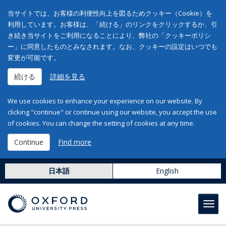
当サイトでは、お客様の利便性向上を図るためクッキー（Cookie）を
利用しています。お客様は、「続ける」のリンクをクリックするか、引
き続き当サイトをご利用になることにより、弊社の「クッキーポリシ
ー」に同意したものとみなされます。なお、クッキーの設定はいつでも
変更が可能です。
続ける
詳細を見る
We use cookies to enhance your experience on our website. By
clicking "continue" or continue using our website, you accept the use
of cookies. You can change the setting of cookies at any time.
Continue
Find more
日本語
English
Toggl
navig