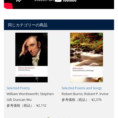
同じカテゴリーの商品
Selected Poetry
Selected Poems and Songs
William Wordsworth; Stephen
Robert Burns; Robert P. Irvine
Gill; Duncan Wu
参考価格（税込）: ¥2,376
参考価格（税込）: ¥2,112