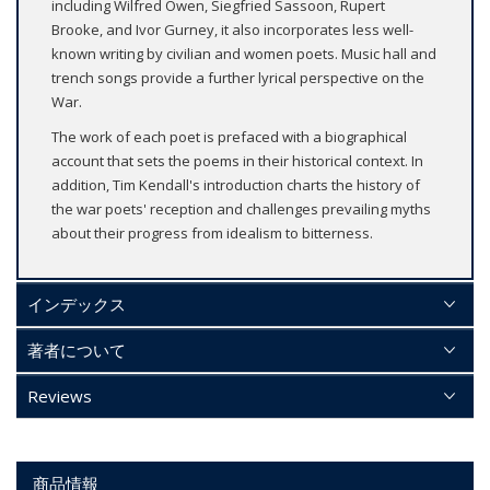
including Wilfred Owen, Siegfried Sassoon, Rupert
Brooke, and Ivor Gurney, it also incorporates less well-
known writing by civilian and women poets. Music hall and
trench songs provide a further lyrical perspective on the
War.
The work of each poet is prefaced with a biographical
account that sets the poems in their historical context. In
addition, Tim Kendall's introduction charts the history of
the war poets' reception and challenges prevailing myths
about their progress from idealism to bitterness.
インデックス
著者について
Reviews
商品情報