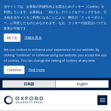
当サイトでは、お客様の利便性向上を図るためクッキー（Cookie）を
利用しています。お客様は、「続ける」のリンクをクリックするか、引
き続き当サイトをご利用になることにより、弊社の「クッキーポリシ
ー」に同意したものとみなされます。なお、クッキーの設定はいつでも
変更が可能です。
続ける
詳細を見る
We use cookies to enhance your experience on our website. By
clicking "continue" or continue using our website, you accept the use
of cookies. You can change the setting of cookies at any time.
Continue
Find more
日本語
English
Toggl
navig