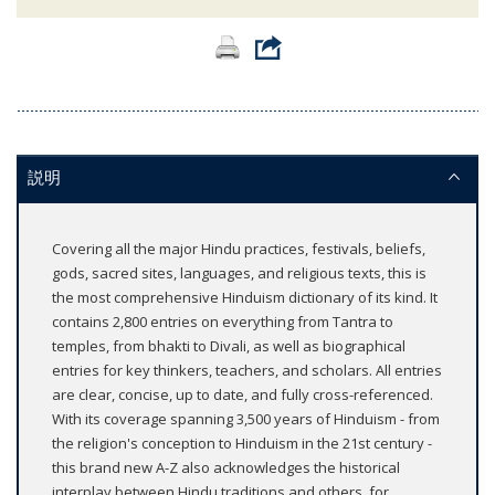
説明
Covering all the major Hindu practices, festivals, beliefs,
gods, sacred sites, languages, and religious texts, this is
the most comprehensive Hinduism dictionary of its kind. It
contains 2,800 entries on everything from Tantra to
temples, from bhakti to Divali, as well as biographical
entries for key thinkers, teachers, and scholars. All entries
are clear, concise, up to date, and fully cross-referenced.
With its coverage spanning 3,500 years of Hinduism - from
the religion's conception to Hinduism in the 21st century -
this brand new A-Z also acknowledges the historical
interplay between Hindu traditions and others, for