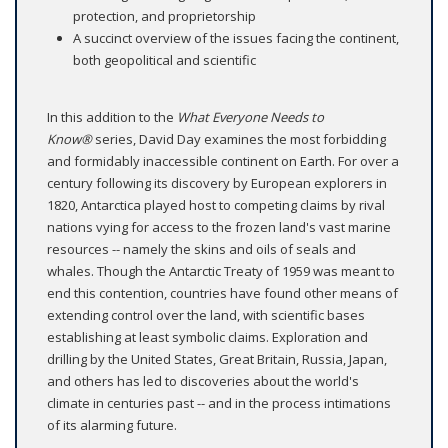
protection, and proprietorship
A succinct overview of the issues facing the continent,
both geopolitical and scientific
In this addition to the
What Everyone Needs to
Know®
series, David Day examines the most forbidding
and formidably inaccessible continent on Earth. For over a
century following its discovery by European explorers in
1820, Antarctica played host to competing claims by rival
nations vying for access to the frozen land's vast marine
resources -- namely the skins and oils of seals and
whales. Though the Antarctic Treaty of 1959 was meant to
end this contention, countries have found other means of
extending control over the land, with scientific bases
establishing at least symbolic claims. Exploration and
drilling by the United States, Great Britain, Russia, Japan,
and others has led to discoveries about the world's
climate in centuries past -- and in the process intimations
of its alarming future.