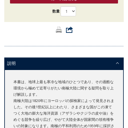
数量
説明
本書は、地球上最も寒冷な地域のひとつであり、その過酷な
環境から極めて近寄りがたい南極大陸に関する疑問を取り上
げ解説します。
南極大陸は1820年にヨーロッパの探検家によって発見されま
した。その後1世紀以上にわたり、さまざまな国がこの凍て
つく大地の膨大な海洋資源（アザラシやクジラの皮や油）を
めぐる競争を繰り広げ、やがて大陸全体が国家間の領有権争
いの対象になります。南極の平和利用のため1959年に採択さ