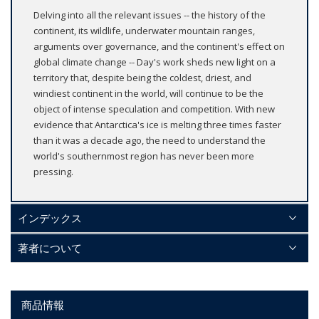
Delving into all the relevant issues -- the history of the
continent, its wildlife, underwater mountain ranges,
arguments over governance, and the continent's effect on
global climate change -- Day's work sheds new light on a
territory that, despite being the coldest, driest, and
windiest continent in the world, will continue to be the
object of intense speculation and competition. With new
evidence that Antarctica's ice is melting three times faster
than it was a decade ago, the need to understand the
world's southernmost region has never been more
pressing.
インデックス
著者について
商品情報