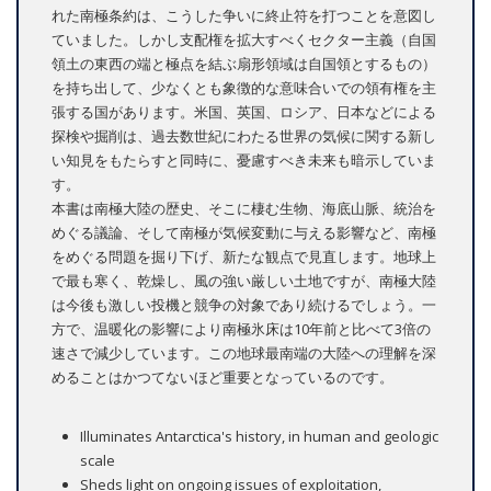
れた南極条約は、こうした争いに終止符を打つことを意図し
ていました。しかし支配権を拡大すべくセクター主義（自国
領土の東西の端と極点を結ぶ扇形領域は自国領とするもの）
を持ち出して、少なくとも象徴的な意味合いでの領有権を主
張する国があります。米国、英国、ロシア、日本などによる
探検や掘削は、過去数世紀にわたる世界の気候に関する新し
い知見をもたらすと同時に、憂慮すべき未来も暗示していま
す。
本書は南極大陸の歴史、そこに棲む生物、海底山脈、統治を
めぐる議論、そして南極が気候変動に与える影響など、南極
をめぐる問題を掘り下げ、新たな観点で見直します。地球上
で最も寒く、乾燥し、風の強い厳しい土地ですが、南極大陸
は今後も激しい投機と競争の対象であり続けるでしょう。一
方で、温暖化の影響により南極氷床は10年前と比べて3倍の
速さで減少しています。この地球最南端の大陸への理解を深
めることはかつてないほど重要となっているのです。
Illuminates Antarctica's history, in human and geologic
scale
Sheds light on ongoing issues of exploitation,