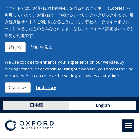
当サイトでは、お客様の利便性向上を図るためクッキー（Cookie）を
利用しています。お客様は、「続ける」のリンクをクリックするか、引
き続き当サイトをご利用になることにより、弊社の「クッキーポリシ
ー」に同意したものとみなされます。なお、クッキーの設定はいつでも
変更が可能です。
続ける
詳細を見る
We use cookies to enhance your experience on our website. By
clicking "continue" or continue using our website, you accept the use
of cookies. You can change the setting of cookies at any time.
Continue
Find more
日本語
English
Toggl
navig