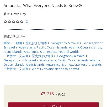
Antarctica: What Everyone Needs to Know®
著者:
David Day
(0)
関連カテゴリー
学術・一般書
>
歴史および地理
>
Geography & travel
>
Geography of
& travel in Australasia, Pacific Ocean islands, Atlantic Ocean islands,
Arctic islands, Antarctica, & on extraterrestrial worlds
一般教養・文芸書
>
歴史および地理
>
Geography & travel
>
Geography of & travel in Australasia, Pacific Ocean islands, Atlantic
Ocean islands, Arctic islands, Antarctica, & on extraterrestrial worlds
一般教養・文芸書
>
What Everyone Needs to Know®
¥3,718
（税込）
カートに入れる