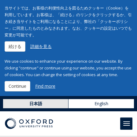
当サイトでは、お客様の利便性向上を図るためクッキー（Cookie）を
利用しています。お客様は、「続ける」のリンクをクリックするか、引
き続き当サイトをご利用になることにより、弊社の「クッキーポリシ
ー」に同意したものとみなされます。なお、クッキーの設定はいつでも
変更が可能です。
続ける
詳細を見る
We use cookies to enhance your experience on our website. By
clicking "continue" or continue using our website, you accept the use
of cookies. You can change the setting of cookies at any time.
Continue
Find more
日本語
English
Toggl
navig