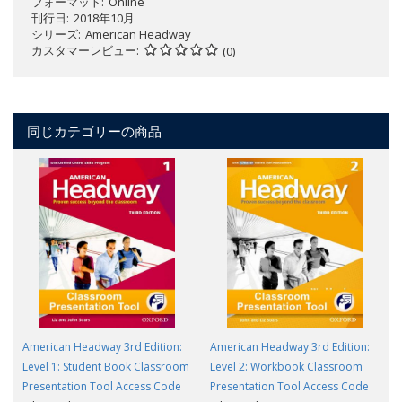
フォーマット
Online
刊行日
2018年10月
シリーズ
American Headway
カスタマーレビュー
(0)
同じカテゴリーの商品
American Headway 3rd Edition:
American Headway 3rd Edition:
Level 1: Student Book Classroom
Level 2: Workbook Classroom
Presentation Tool Access Code
Presentation Tool Access Code