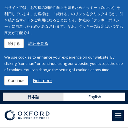
当サイトでは、お客様の利便性向上を図るためクッキー（Cookie）を
利用しています。お客様は、「続ける」のリンクをクリックするか、引
き続き当サイトをご利用になることにより、弊社の「クッキーポリシ
ー」に同意したものとみなされます。なお、クッキーの設定はいつでも
変更が可能です。
続ける
詳細を見る
We use cookies to enhance your experience on our website. By
clicking "continue" or continue using our website, you accept the use
of cookies. You can change the setting of cookies at any time.
Continue
Find more
日本語
English
Toggl
navig