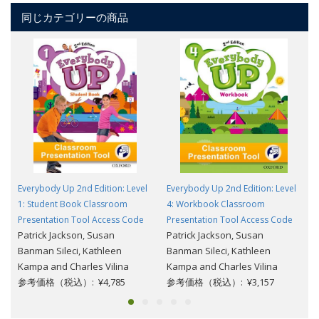
同じカテゴリーの商品
Everybody Up 2nd Edition: Level
Everybody Up 2nd Edition: Level
1: Student Book Classroom
4: Workbook Classroom
Presentation Tool Access Code
Presentation Tool Access Code
Patrick Jackson, Susan
Patrick Jackson, Susan
Banman Sileci, Kathleen
Banman Sileci, Kathleen
Kampa and Charles Vilina
Kampa and Charles Vilina
参考価格（税込）: ¥4,785
参考価格（税込）: ¥3,157