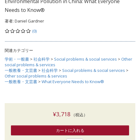
Environmental Pollution in China: What Everyone
Needs to Know®
著者:
Daniel Gardner
(0)
関連カテゴリー
学術・一般書
>
社会科学
>
Social problems & social services
>
Other
social problems & services
一般教養・文芸書
>
社会科学
>
Social problems & social services
>
Other social problems & services
一般教養・文芸書
>
What Everyone Needs to Know®
¥3,718
（税込）
カートに入れる