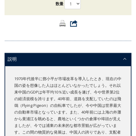
数量
説明
1970年代後半に鄧小平が市場改革を導入したとき、現在の中
国の姿を想像した人はほとんどいなかったでしょう。それ以
来中国のGDPは年平均10％近い成長を遂げ、今や世界第2位
の経済規模を誇ります。40年前、道路を支配していたのは飛
鴿（Flying Pigeon）の自転車でしたが、今や中国は世界最大
の自動車市場となっています。また、40年前には上海の外灘
から黄浦江を眺めると、農地といくつかの倉庫や埠頭が見え
ましたが、今では浦東の未来的な都市景観が広がっていま
す。この間の物質的な発展は、中国人の誇りであり、支配者