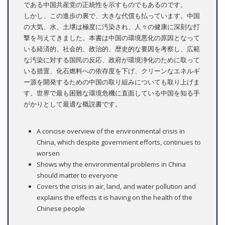
である中国共産党の正統性を示すものでもあるのです。
しかし、この進歩の裏で、大きな代償も払っています。中国
の大気、水、土壌は極度に汚染され、人々の健康に深刻な打
撃を与えてきました。本書は中国の環境悪化の原因となって
いる経済的、社会的、政治的、歴史的な要因を考察し、広範
な汚染に対する国民の反応、政府が環境浄化のために取って
いる措置、化石燃料への依存度を下げ、クリーンなエネルギ
ー源を開発するための中国の取り組みについても取り上げま
す。世界で最も困難な環境危機に直面している中国を知る手
がかりとして最適な概説書です。
A concise overview of the environmental crisis in
China, which despite government efforts, continues to
worsen
Shows why the environmental problems in China
should matter to everyone
Covers the crisis in air, land, and water pollution and
explains the effects it is having on the health of the
Chinese people