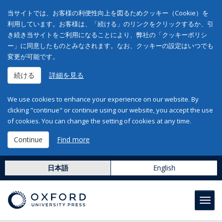
当サイトでは、お客様の利便性向上を図るためクッキー（Cookie）を
利用しています。お客様は、「続ける」のリンクをクリックするか、引
き続き当サイトをご利用になることにより、弊社の「クッキーポリシ
ー」に同意したものとみなされます。なお、クッキーの設定はいつでも
変更が可能です。
続ける
詳細を見る
We use cookies to enhance your experience on our website. By
clicking "continue" or continue using our website, you accept the use
of cookies. You can change the setting of cookies at any time.
Continue
Find more
日本語
English
Toggl
navig