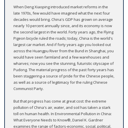
When Deng Xiaoping introduced market reforms in the
late 1970s, few would have imagined what the next four
decades would bring. China's GDP has grown on average
nearly 10 percent annually since, and its economy is now
the second largest in the world. Forty years ago, the Flying
Pigeon bicycle ruled the roads; today, China is the world's
largest car market. And if forty years ago you looked out
across the Huangpu River from the Bund in Shanghai, you
would have seen farmland and a few warehouses and
wharves; now you see the stunning, futuristic cityscape of
Pudong. The material progress of the past forty years has
been staggering-a source of pride for the Chinese people,
as well as a source of legitimacy for the ruling Chinese
Communist Party.
But that progress has come at great cost: the extreme
pollution of China's air, water, and soil has taken a stark
toll on human health. In Environmental Pollution in China:
What Everyone Needs to Know®, Daniel K. Gardner
examines the range of factors-economic, social, political,