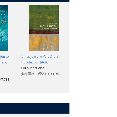
ion to
James Joyce: A Very Short
Irish Writing: An Anthology of
e (2nd
Introduction [#685]
Irish Literature in English 1789-
Colin MacCabe
1939
参考価格（税込）: ¥1,969
Stephen Regan
,788
参考価格（税込）: ¥2,904