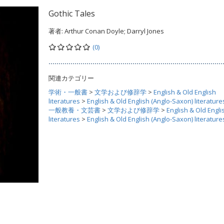
Gothic Tales
著者:
Arthur Conan Doyle; Darryl Jones
(0)
関連カテゴリー
学術・一般書
>
文学および修辞学
>
English & Old English
literatures
>
English & Old English (Anglo-Saxon) literature
一般教養・文芸書
>
文学および修辞学
>
English & Old Engli
literatures
>
English & Old English (Anglo-Saxon) literature