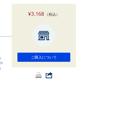
索
¥3,168
（税込）
ご購入について
s
sh
s