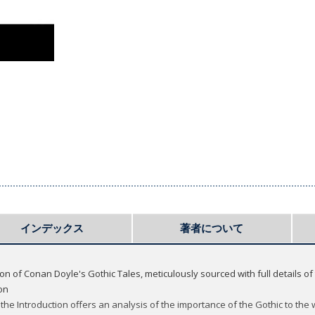
インデックス
著者について
tion of Conan Doyle's Gothic Tales, meticulously sourced with full details of
ion
 the Introduction offers an analysis of the importance of the Gothic to the 