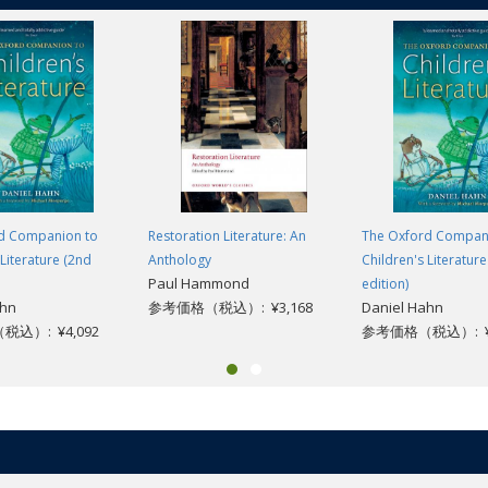
d Companion to
Restoration Literature: An
The Oxford Compan
 Literature (2nd
Anthology
Children's Literatur
Paul Hammond
edition)
ahn
参考価格（税込）: ¥3,168
Daniel Hahn
込）: ¥4,092
参考価格（税込）: ¥7