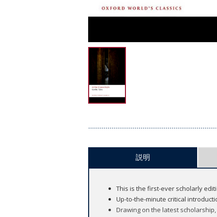
説明
This is the first-ever scholarly edi
Up-to-the-minute critical introduct
Drawing on the latest scholarship,