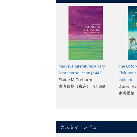
Medieval Literature: A Very
The Oxfor
Short Introduction [#442]
Children's
Elaine M. Treharne
edition)
参考価格（税込）: ¥1,969
Daniel H
参考価格（税
カスタマーレビュー