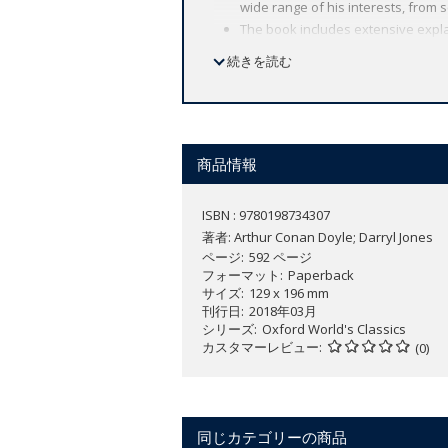
wide range of his interests, from s
The book includes extensive expla
続きを読む
'There was a rumour, too, that he w
Arthur Conan Doyle was the greatest g
background, his travels, and his increa
商品情報
writings are recognised as the very gr
landscapes.
ISBN : 9780198734307
著者:
Arthur Conan Doyle; Darryl Jones
This collection brings together over th
ページ
592 ページ
very public life - as a medical doctor 
フォーマット
Paperback
the ways in which these found articulati
サイズ
129 x 196 mm
刊行日
2018年03月
シリーズ
Oxford World's Classics
カスタマーレビュー
(0)
同じカテゴリーの商品