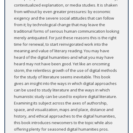
contextualized explanation, or media studies. It is shaken
from without by even greater pressures: by economic
exigency and the severe social attitudes that can follow
from it; by technological change that may leave the
traditional forms of serious human communication looking
merely antiquated. For just these reasons this is the right
time for renewal, to start reinvigorated work into the
meaning and value of literary reading. You may have
heard of the digital humanities-and what you may have
heard may not have been good. Yet like an oncoming
storm, the relentless growth of the use of digital methods
for the study of literature seems inevitable. This book
gives an insight into the ways in which digital approaches
can be used to study literature and the ways in which
humanistic study can be used to explore digital literature.
Examining its subject across the axes of authorship,
space, and visualization, maps and place, distance and
history, and ethical approaches to the digital humanities,
this book introduces newcomers to the topic while also
offering plenty for seasoned digital humanities pros.