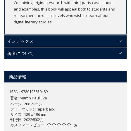
Combining original research with third-party case studies
and examples, this book will appeal both to students and
researchers across all levels who wish to learn about
digital literary studies.
インデックス
著者について
商品情報
ISBN : 9780198850489
著者:
Martin Paul Eve
ページ
208 ページ
フォーマット
Paperback
サイズ
129 x 196 mm
刊行日
2022年02月
カスタマーレビュー
(0)