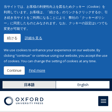
当サイトでは、お客様の利便性向上を図るためクッキー（Cookie）を
利用しています。お客様は、「続ける」のリンクをクリックするか、引
き続き当サイトをご利用になることにより、弊社の「クッキーポリシ
ー」に同意したものとみなされます。なお、クッキーの設定はいつでも
変更が可能です。
続ける
詳細を見る
We use cookies to enhance your experience on our website. By
clicking "continue" or continue using our website, you accept the use
of cookies. You can change the setting of cookies at any time.
Continue
Find more
日本語
English
Toggl
navig