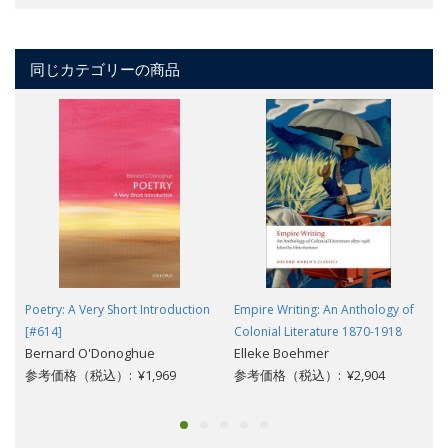
同じカテゴリーの商品
Poetry: A Very Short Introduction
Empire Writing: An Anthology of
[#614]
Colonial Literature 1870-1918
Bernard O'Donoghue
Elleke Boehmer
参考価格（税込）: ¥1,969
参考価格（税込）: ¥2,904