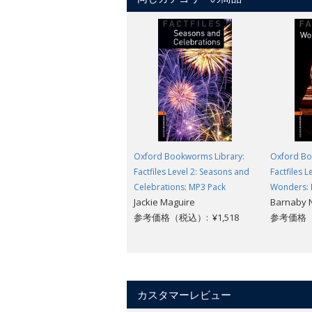
Oxford Bookworms Library:
Oxford Bo
Factfiles Level 2: Seasons and
Factfiles L
Celebrations: MP3 Pack
Wonders: 
Jackie Maguire
Barnaby 
参考価格（税込）: ¥1,518
参考価格（税
カスタマーレビュー