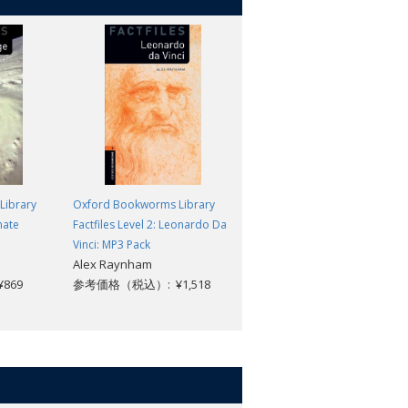
Library
Oxford Bookworms Library
Oxford Bookworms Library
mate
Factfiles Level 2: Leonardo Da
Factfiles Level 2: Seasons and
Vinci: MP3 Pack
Celebrations
Alex Raynham
Jackie Maguire
869
参考価格（税込）: ¥1,518
参考価格（税込）: ¥869