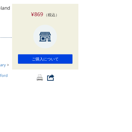
索
eland
¥869
（税込）
ご購入について
ary
>
ford