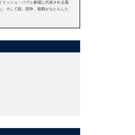
イリッシュ・パブと劇場に代表される風
だ。そして銃、闘争、殺戮がもたらした