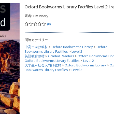
Oxford Bookworms Library Factfiles Level 2: Ir
著者:
Tim Vicary
(0)
関連カテゴリー
中高生向け教材
>
Oxford Bookworms Library
>
Oxford
Bookworms Library Factfiles
>
Level 2
英語教育教材
>
Graded Readers
>
Oxford Bookworms Libr
Oxford Bookworms Library Factfiles
>
Level 2
大学生～社会人向け教材
>
Oxford Bookworms Library
>
Ox
Bookworms Library Factfiles
>
Level 2