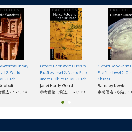
okworms Library
Oxford Bookworms Library
Oxford Bookworms 
evel 2: World
Factfiles Level 2: Marco Polo
Factfiles Level 2: Cli
MP3 Pack
and the Silk Road: MP3 Pack
Change
Newbolt
Janet Hardy-Gould
Barnaby Newbolt
込）: ¥1,518
参考価格（税込）: ¥1,518
参考価格（税込）: ¥