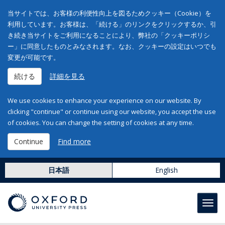
当サイトでは、お客様の利便性向上を図るためクッキー（Cookie）を
利用しています。お客様は、「続ける」のリンクをクリックするか、引
き続き当サイトをご利用になることにより、弊社の「クッキーポリシ
ー」に同意したものとみなされます。なお、クッキーの設定はいつでも
変更が可能です。
続ける
詳細を見る
We use cookies to enhance your experience on our website. By
clicking "continue" or continue using our website, you accept the use
of cookies. You can change the setting of cookies at any time.
Continue
Find more
日本語
English
Toggl
navig