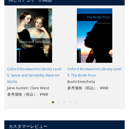
Oxford Bookworms Library Level
Oxford Bookworms Library Level
5: Sense and Sensibility (New Art
5: The Bride Price
Buchi Emecheta
Work)
Jane Austen; Clare West
参考価格（税込）: ¥968
参考価格（税込）: ¥968
カスタマーレビュー