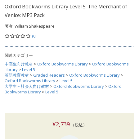
Oxford Bookworms Library Level 5: The Merchant of
Venice: MP3 Pack
著者:
William Shakespeare
(0)
関連カテゴリー
中高生向け教材
>
Oxford Bookworms Library
>
Oxford Bookworms
Library
>
Level 5
英語教育教材
>
Graded Readers
>
Oxford Bookworms Library
>
Oxford Bookworms Library
>
Level 5
大学生～社会人向け教材
>
Oxford Bookworms Library
>
Oxford
Bookworms Library
>
Level 5
¥2,739
（税込）