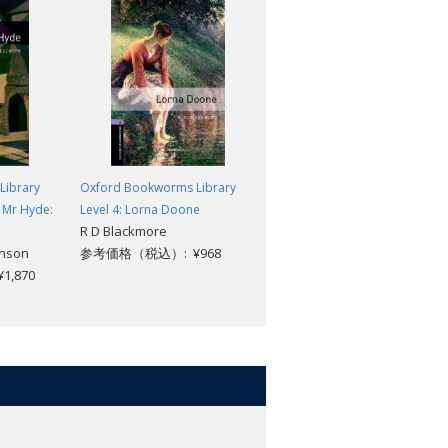
Library
Oxford Bookworms Library
Oxford Bookworms Library
d Mr Hyde:
Level 4: Lorna Doone
Level 4: The Thirty-Nine Steps
R D Blackmore
John Buchan; Nick Bullard
enson
参考価格（税込）: ¥968
参考価格（税込）: ¥968
,870