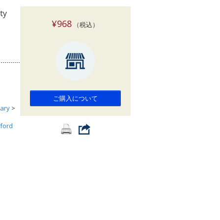
索
ty
¥968
（税込）
ご購入について
ary
>
ford