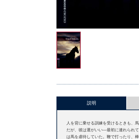
説明
人を背に乗せる訓練を受けるときも、馬
だが、彼は運がいい―最初に連れられて
は馬を虐待していた。鞭で打ったり、棒