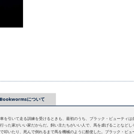
Bookwormsについて
車を引いて走る訓練を受けるときも、最初のうち、ブラック・ビューティは
行った家がいい家だからだ。飼い主たちがいい人で、馬を虐げることなどしそ
で叩いたり、死んで倒れるまで馬を機械のように酷使した。ブラック・ビュ