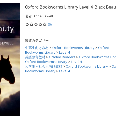
Oxford Bookworms Library Level 4: Black Beau
著者:
Anna Sewell
(0)
関連カテゴリー
中高生向け教材
>
Oxford Bookworms Library
>
Oxford
Bookworms Library
>
Level 4
英語教育教材
>
Graded Readers
>
Oxford Bookworms Libr
Oxford Bookworms Library
>
Level 4
大学生～社会人向け教材
>
Oxford Bookworms Library
>
Ox
Bookworms Library
>
Level 4