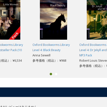
okworms Library
Oxford Bookworms Library
Oxford Bookworms 
stseller Pack (10
Level 4: Black Beauty
Level 4: Dr Jekyll an
Anna Sewell
MP3 Pack
込）: ¥6,534
参考価格（税込）: ¥968
Robert Louis Stev
参考価格（税込）: ¥1
まだレビューはありません