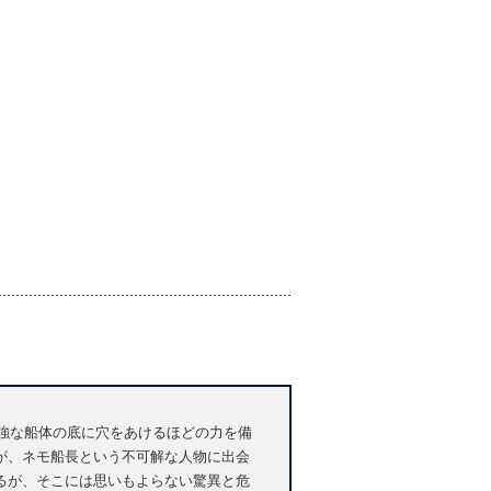
頑強な船体の底に穴をあけるほどの力を備
が、ネモ船長という不可解な人物に出会
るが、そこには思いもよらない驚異と危