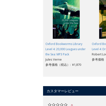
Oxford Bookworms Library
Oxford Bo
Level 4: 20,000 Leagues under
Level 4: D
Robert Lo
the Sea: MP3 Pack
Jules Verne
参考価格（
参考価格（税込）: ¥1,870
カスタマーレビュー
0