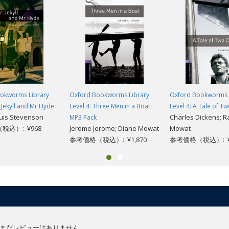
okworms Library
Oxford Bookworms Library
Oxford Bookworms 
r Jekyll and Mr Hyde
Level 4: Three Men in a Boat:
Level 4: A Tale of Tw
uis Stevenson
Charles Dickens; R
MP3 Pack
税込）: ¥968
Jerome Jerome; Diane Mowat
Mowat
参考価格（税込）: ¥1,870
参考価格（税込）: ¥
まだレビューはありません