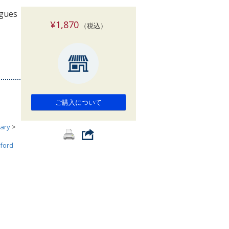
索
agues
¥1,870
（税込）
ご購入について
ary
>
ford