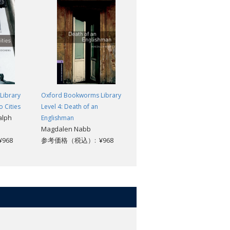
Library
Oxford Bookworms Library
Oxford Bookworms Library
o Cities
Level 4: Death of an
Level 4: Black Beauty: MP3 Pac
alph
Anna Sewell
Englishman
Magdalen Nabb
参考価格（税込）: ¥1,870
968
参考価格（税込）: ¥968