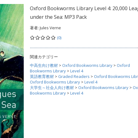
Oxford Bookworms Library Level 4: 20,000 Le
under the Sea: MP3 Pack
著者:
Jules Verne
(0)
関連カテゴリー
中高生向け教材
>
Oxford Bookworms Library
>
Oxford
Bookworms Library
>
Level 4
英語教育教材
>
Graded Readers
>
Oxford Bookworms Libr
Oxford Bookworms Library
>
Level 4
大学生～社会人向け教材
>
Oxford Bookworms Library
>
Ox
Bookworms Library
>
Level 4