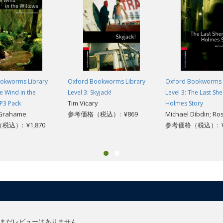
okworms Library
Oxford Bookworms Library
Oxford Bookworms 
he Wind in the
Level 3: Skyjack!
Level 3: The Last She
Tim Vicary
P3 Pack
Holmes Story
 Grahame
参考価格（税込）: ¥869
Michael Dibdin; Ros
込）: ¥1,870
参考価格（税込）: ¥
まだレビューはありません