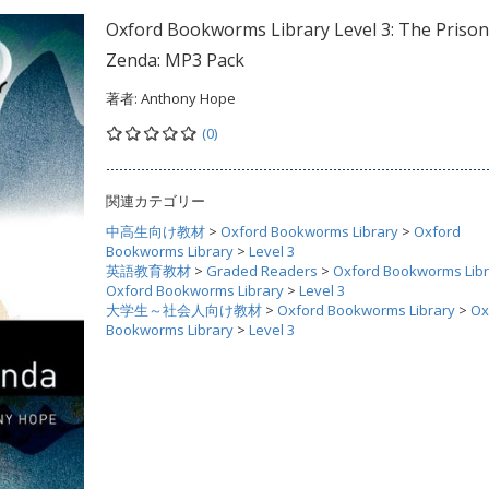
Oxford Bookworms Library Level 3: The Prison
Zenda: MP3 Pack
著者:
Anthony Hope
(0)
関連カテゴリー
中高生向け教材
>
Oxford Bookworms Library
>
Oxford
Bookworms Library
>
Level 3
英語教育教材
>
Graded Readers
>
Oxford Bookworms Libr
Oxford Bookworms Library
>
Level 3
大学生～社会人向け教材
>
Oxford Bookworms Library
>
Ox
Bookworms Library
>
Level 3