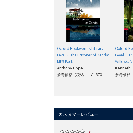
Oxford Bookworms Library
Oxford Bo
Level 3: The Prisoner of Zenda:
Level 3: T
MP3 Pack
Willows: M
Anthony Hope
Kenneth
参考価格（税込）: ¥1,870
参考価格（税
カスタマーレビュー
0