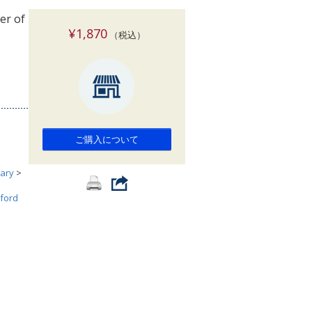
索
er of
¥1,870
（税込）
ご購入について
ary
>
ford