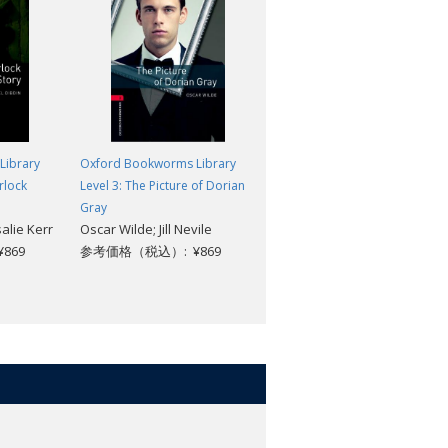
Library
Oxford Bookworms Library
Oxford Bookworms Library
rlock
Level 3: The Picture of Dorian
Level 3: The Bronte Story
Tim Vicary
Gray
alie Kerr
Oscar Wilde; Jill Nevile
参考価格（税込）: ¥869
869
参考価格（税込）: ¥869