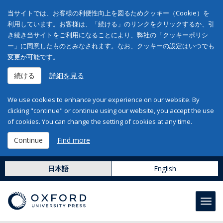
当サイトでは、お客様の利便性向上を図るためクッキー（Cookie）を
利用しています。お客様は、「続ける」のリンクをクリックするか、引
き続き当サイトをご利用になることにより、弊社の「クッキーポリシ
ー」に同意したものとみなされます。なお、クッキーの設定はいつでも
変更が可能です。
続ける
詳細を見る
We use cookies to enhance your experience on our website. By
clicking "continue" or continue using our website, you accept the use
of cookies. You can change the setting of cookies at any time.
Continue
Find more
日本語
English
Toggl
navig