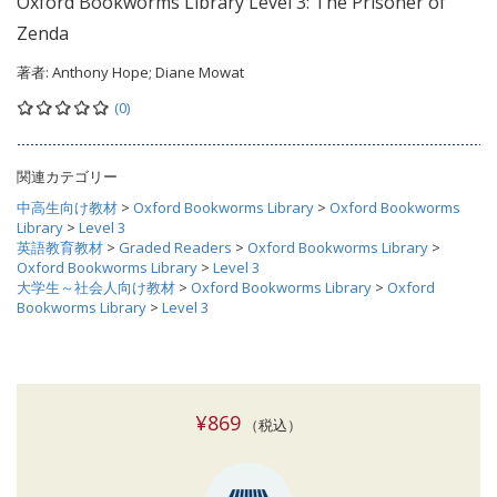
Oxford Bookworms Library Level 3: The Prisoner of
Zenda
著者:
Anthony Hope; Diane Mowat
(0)
関連カテゴリー
中高生向け教材
>
Oxford Bookworms Library
>
Oxford Bookworms
Library
>
Level 3
英語教育教材
>
Graded Readers
>
Oxford Bookworms Library
>
Oxford Bookworms Library
>
Level 3
大学生～社会人向け教材
>
Oxford Bookworms Library
>
Oxford
Bookworms Library
>
Level 3
¥869
（税込）