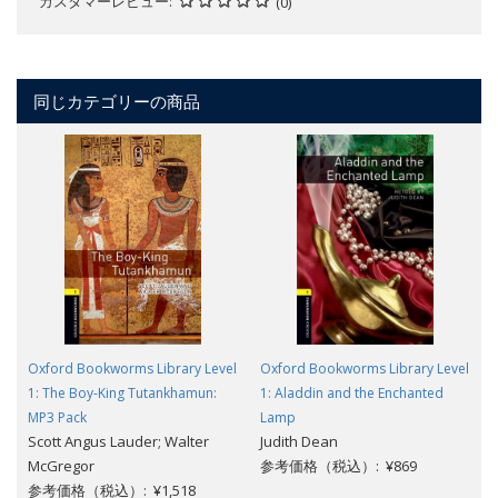
カスタマーレビュー
(0)
同じカテゴリーの商品
Oxford Bookworms Library Level
Oxford Bookworms Library Level
1: The Boy-King Tutankhamun:
1: Aladdin and the Enchanted
MP3 Pack
Lamp
Scott Angus Lauder; Walter
Judith Dean
McGregor
参考価格（税込）: ¥869
参考価格（税込）: ¥1,518