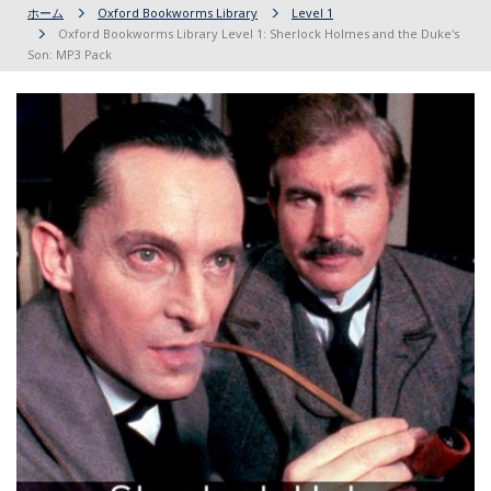
ホーム
Oxford Bookworms Library
Level 1
Oxford Bookworms Library Level 1: Sherlock Holmes and the Duke's
Son: MP3 Pack