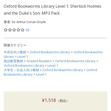
Oxford Bookworms Library Level 1: Sherlock Holmes
and the Duke's Son: MP3 Pack
著者:
Sir Arthur Conan Doyle
(0)
関連カテゴリー
中高生向け教材
>
Oxford Bookworms Library
>
Oxford Bookworms
Library
>
Level 1
英語教育教材
>
Graded Readers
>
Oxford Bookworms Library
>
Oxford Bookworms Library
>
Level 1
大学生～社会人向け教材
>
Oxford Bookworms Library
>
Oxford
Bookworms Library
>
Level 1
¥1,518
（税込）