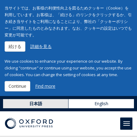
当サイトでは、お客様の利便性向上を図るためクッキー（Cookie）を
利用しています。お客様は、「続ける」のリンクをクリックするか、引
き続き当サイトをご利用になることにより、弊社の「クッキーポリシ
ー」に同意したものとみなされます。なお、クッキーの設定はいつでも
変更が可能です。
続ける
詳細を見る
We use cookies to enhance your experience on our website. By
clicking "continue" or continue using our website, you accept the use
of cookies. You can change the setting of cookies at any time.
Continue
Find more
日本語
English
Toggl
navig