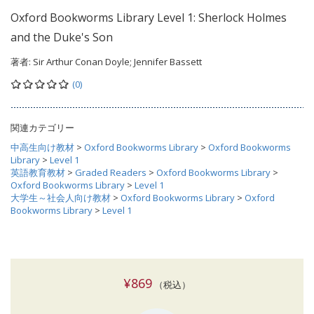
Oxford Bookworms Library Level 1: Sherlock Holmes
and the Duke's Son
著者:
Sir Arthur Conan Doyle; Jennifer Bassett
(0)
関連カテゴリー
中高生向け教材
>
Oxford Bookworms Library
>
Oxford Bookworms
Library
>
Level 1
英語教育教材
>
Graded Readers
>
Oxford Bookworms Library
>
Oxford Bookworms Library
>
Level 1
大学生～社会人向け教材
>
Oxford Bookworms Library
>
Oxford
Bookworms Library
>
Level 1
¥869
（税込）