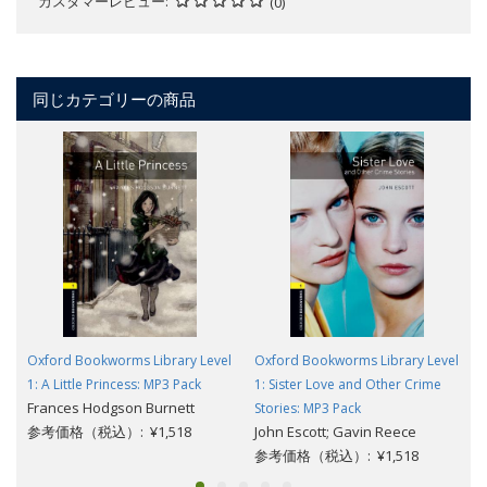
カスタマーレビュー
(0)
同じカテゴリーの商品
Oxford Bookworms Library Level
Oxford Bookworms Library Level
1: A Little Princess: MP3 Pack
1: Sister Love and Other Crime
Frances Hodgson Burnett
Stories: MP3 Pack
参考価格（税込）: ¥1,518
John Escott; Gavin Reece
参考価格（税込）: ¥1,518