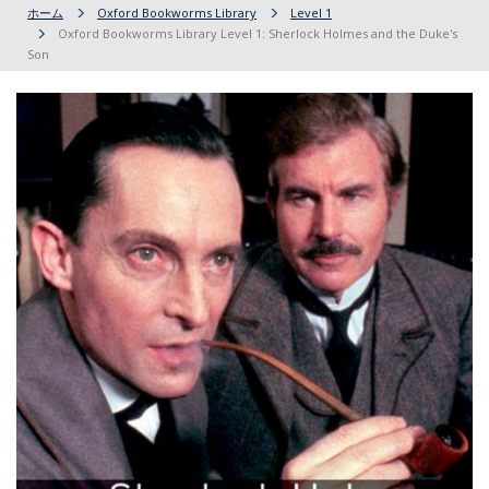
ホーム
Oxford Bookworms Library
Level 1
Oxford Bookworms Library Level 1: Sherlock Holmes and the Duke's
Son