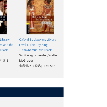
Library
Oxford Bookworms Library
Oxford Bookworms Library
es and the
Level 1: The Boy-King
Level 1: Christmas in Prague:
3 Pack
Tutankhamun: MP3 Pack
MP3 Pack
Scott Angus Lauder; Walter
Joyce Hannam
,518
McGregor
参考価格（税込）: ¥1,518
参考価格（税込）: ¥1,518