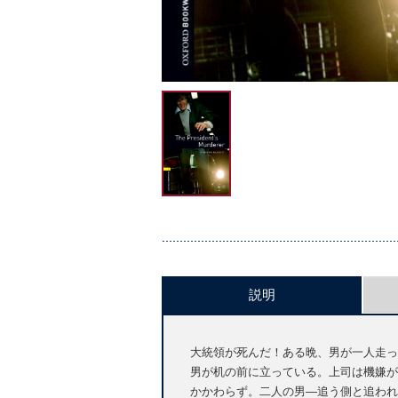
説明
大統領が死んだ！ある晩、男が一人走っ
男が机の前に立っている。上司は機嫌が
かかわらず。二人の男―追う側と追われ