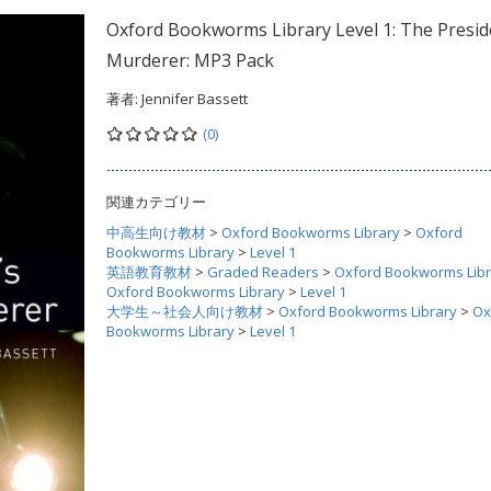
Oxford Bookworms Library Level 1: The Presid
Murderer: MP3 Pack
著者:
Jennifer Bassett
(0)
関連カテゴリー
中高生向け教材
>
Oxford Bookworms Library
>
Oxford
Bookworms Library
>
Level 1
英語教育教材
>
Graded Readers
>
Oxford Bookworms Libr
Oxford Bookworms Library
>
Level 1
大学生～社会人向け教材
>
Oxford Bookworms Library
>
Ox
Bookworms Library
>
Level 1