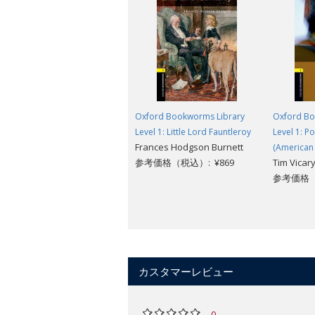
Oxford Bookworms Library
Oxford Bo
Level 1: Little Lord Fauntleroy
Level 1: P
Frances Hodgson Burnett
(American 
参考価格（税込）: ¥869
Tim Vicar
参考価格（税
カスタマーレビュー
0