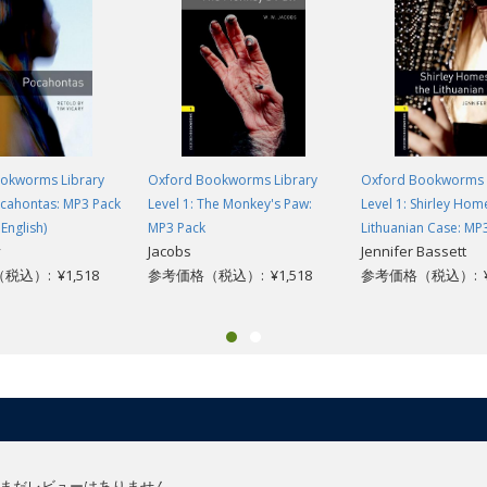
okworms Library
Oxford Bookworms Library
Oxford Bookworms 
ocahontas: MP3 Pack
Level 1: The Monkey's Paw:
Level 1: Shirley Hom
English)
MP3 Pack
Lithuanian Case: MP
y
Jacobs
Jennifer Bassett
込）: ¥1,518
参考価格（税込）: ¥1,518
参考価格（税込）: ¥1
まだレビューはありません