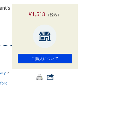
索
ent's
¥1,518
（税込）
ご購入について
ary
>
ford