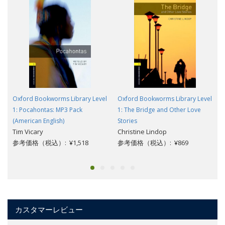
Oxford Bookworms Library Level
Oxford Bookworms Library Level
1: Pocahontas: MP3 Pack
1: The Bridge and Other Love
(American English)
Stories
Tim Vicary
Christine Lindop
参考価格（税込）: ¥1,518
参考価格（税込）: ¥869
カスタマーレビュー