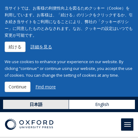
当サイトでは、お客様の利便性向上を図るためクッキー（Cookie）を
利用しています。お客様は、「続ける」のリンクをクリックするか、引
き続き当サイトをご利用になることにより、弊社の「クッキーポリシ
ー」に同意したものとみなされます。なお、クッキーの設定はいつでも
変更が可能です。
続ける
詳細を見る
We use cookies to enhance your experience on our website. By
clicking "continue" or continue using our website, you accept the use
of cookies. You can change the setting of cookies at any time.
Continue
Find more
日本語
English
Toggl
navig