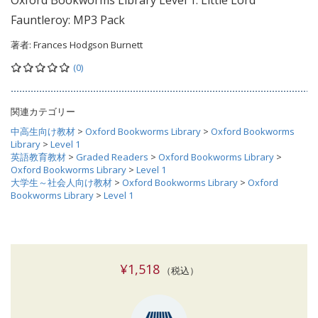
Oxford Bookworms Library Level 1: Little Lord
Fauntleroy: MP3 Pack
著者:
Frances Hodgson Burnett
(0)
関連カテゴリー
中高生向け教材
>
Oxford Bookworms Library
>
Oxford Bookworms
Library
>
Level 1
英語教育教材
>
Graded Readers
>
Oxford Bookworms Library
>
Oxford Bookworms Library
>
Level 1
大学生～社会人向け教材
>
Oxford Bookworms Library
>
Oxford
Bookworms Library
>
Level 1
¥1,518
（税込）