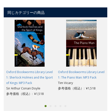
同じカテゴリーの商品
Oxford Bookworms Library Level
Oxford Bookworms Library Level
1: Sherlock Holmes and the Sport
1: The Piano Man: MP3 Pack
Tim Vicary
of Kings: MP3 Pack
Sir Arthur Conan Doyle
参考価格（税込）: ¥1,518
参考価格（税込）: ¥1,518