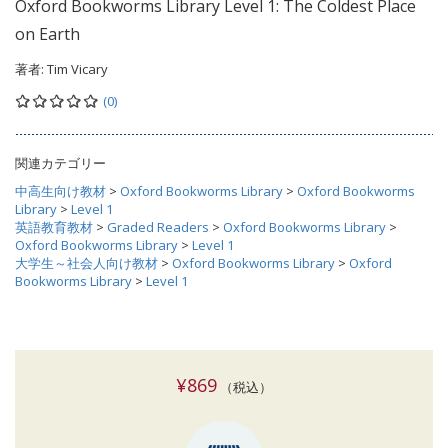
Oxford Bookworms Library Level 1: The Coldest Place
on Earth
著者:
Tim Vicary
(0)
関連カテゴリー
中高生向け教材
>
Oxford Bookworms Library
>
Oxford Bookworms
Library
>
Level 1
英語教育教材
>
Graded Readers
>
Oxford Bookworms Library
>
Oxford Bookworms Library
>
Level 1
大学生～社会人向け教材
>
Oxford Bookworms Library
>
Oxford
Bookworms Library
>
Level 1
¥869
（税込）