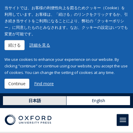
当サイトでは、お客様の利便性向上を図るためクッキー（Cookie）を
利用しています。お客様は、「続ける」のリンクをクリックするか、引
き続き当サイトをご利用になることにより、弊社の「クッキーポリシ
ー」に同意したものとみなされます。なお、クッキーの設定はいつでも
変更が可能です。
続ける
詳細を見る
We use cookies to enhance your experience on our website. By
clicking "continue" or continue using our website, you accept the use
of cookies. You can change the setting of cookies at any time.
Continue
Find more
日本語
English
Toggl
navig