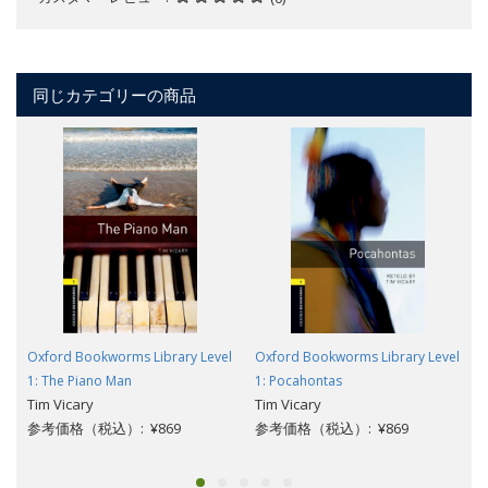
同じカテゴリーの商品
Oxford Bookworms Library Level
Oxford Bookworms Library Level
1: The Piano Man
1: Pocahontas
Tim Vicary
Tim Vicary
参考価格（税込）: ¥869
参考価格（税込）: ¥869