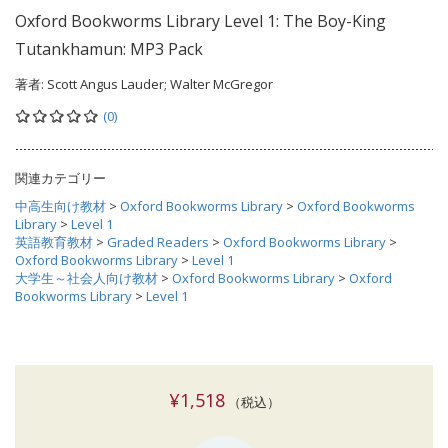
Oxford Bookworms Library Level 1: The Boy-King
Tutankhamun: MP3 Pack
著者:
Scott Angus Lauder; Walter McGregor
(0)
関連カテゴリー
中高生向け教材
>
Oxford Bookworms Library
>
Oxford Bookworms
Library
>
Level 1
英語教育教材
>
Graded Readers
>
Oxford Bookworms Library
>
Oxford Bookworms Library
>
Level 1
大学生～社会人向け教材
>
Oxford Bookworms Library
>
Oxford
Bookworms Library
>
Level 1
¥1,518
（税込）