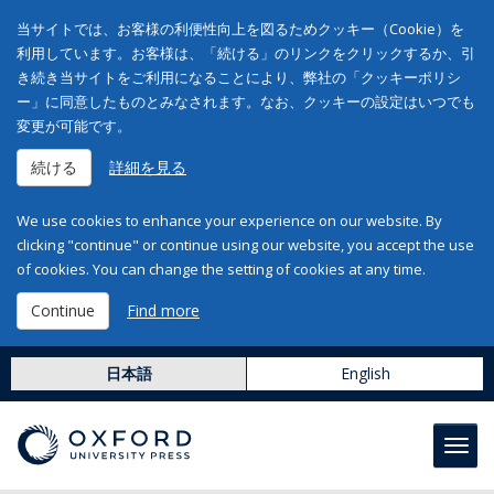
当サイトでは、お客様の利便性向上を図るためクッキー（Cookie）を
利用しています。お客様は、「続ける」のリンクをクリックするか、引
き続き当サイトをご利用になることにより、弊社の「クッキーポリシ
ー」に同意したものとみなされます。なお、クッキーの設定はいつでも
変更が可能です。
続ける
詳細を見る
We use cookies to enhance your experience on our website. By
clicking "continue" or continue using our website, you accept the use
of cookies. You can change the setting of cookies at any time.
Continue
Find more
日本語
English
Toggl
navig