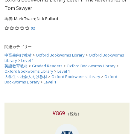
Tom Sawyer
著者:
Mark Twain; Nick Bullard
(0)
関連カテゴリー
中高生向け教材
>
Oxford Bookworms Library
>
Oxford Bookworms
Library
>
Level 1
英語教育教材
>
Graded Readers
>
Oxford Bookworms Library
>
Oxford Bookworms Library
>
Level 1
大学生～社会人向け教材
>
Oxford Bookworms Library
>
Oxford
Bookworms Library
>
Level 1
¥869
（税込）