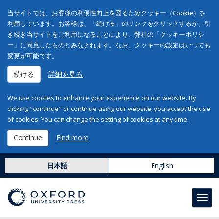
当サイトでは、お客様の利便性向上を図るためクッキー（Cookie）を
利用しています。お客様は、「続ける」のリンクをクリックするか、引
き続き当サイトをご利用になることにより、弊社の「クッキーポリシ
ー」に同意したものとみなされます。なお、クッキーの設定はいつでも
変更が可能です。
続ける
詳細を見る
We use cookies to enhance your experience on our website. By
clicking "continue" or continue using our website, you accept the use
of cookies. You can change the setting of cookies at any time.
Continue
Find more
日本語
English
Toggl
navig