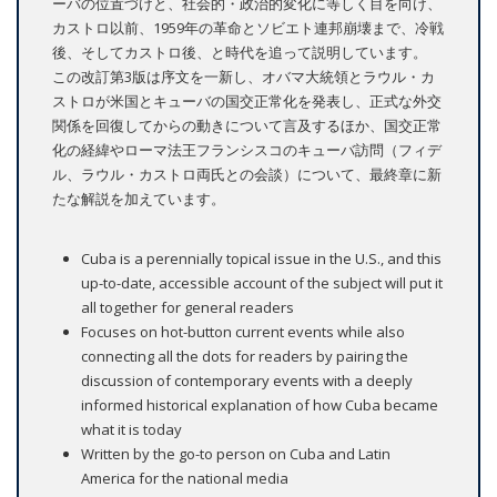
ーバの位置づけと、社会的・政治的変化に等しく目を向け、
カストロ以前、1959年の革命とソビエト連邦崩壊まで、冷戦
後、そしてカストロ後、と時代を追って説明しています。
この改訂第3版は序文を一新し、オバマ大統領とラウル・カ
ストロが米国とキューバの国交正常化を発表し、正式な外交
関係を回復してからの動きについて言及するほか、国交正常
化の経緯やローマ法王フランシスコのキューバ訪問（フィデ
ル、ラウル・カストロ両氏との会談）について、最終章に新
たな解説を加えています。
Cuba is a perennially topical issue in the U.S., and this
up-to-date, accessible account of the subject will put it
all together for general readers
Focuses on hot-button current events while also
connecting all the dots for readers by pairing the
discussion of contemporary events with a deeply
informed historical explanation of how Cuba became
what it is today
Written by the go-to person on Cuba and Latin
America for the national media