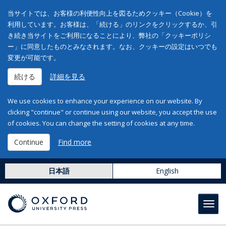
当サイトでは、お客様の利便性向上を図るためクッキー（Cookie）を
利用しています。お客様は、「続ける」のリンクをクリックするか、引
き続き当サイトをご利用になることにより、弊社の「クッキーポリシ
ー」に同意したものとみなされます。なお、クッキーの設定はいつでも
変更が可能です。
続ける
詳細を見る
We use cookies to enhance your experience on our website. By
clicking "continue" or continue using our website, you accept the use
of cookies. You can change the setting of cookies at any time.
Continue
Find more
日本語
English
Toggl
navig