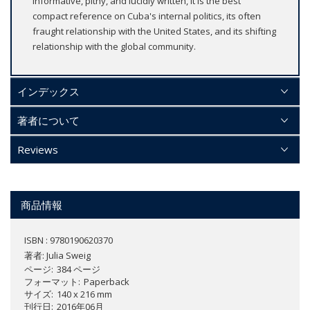
Informative, pithy, and lucidly written, it is the best
compact reference on Cuba's internal politics, its often
fraught relationship with the United States, and its shifting
relationship with the global community.
インデックス
著者について
Reviews
商品情報
ISBN : 9780190620370
著者:
Julia Sweig
ページ
384 ページ
フォーマット
Paperback
サイズ
140 x 216 mm
刊行日
2016年06月