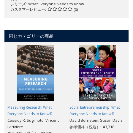
シリーズ
What Everyone Needs to Know
カスタマーレビュー
(0)
同じカテゴリーの商品
Measuring Research: What
Social Entrepreneurship: What
Everyone Needs to Know®
Everyone Needs to Know®
Cassidy R. Sugimoto; Vincent
David Bornstein; Susan Davis
Lariviere
参考価格（税込）: ¥3,718