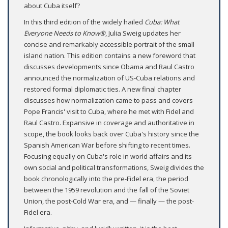
about Cuba itself?
In this third edition of the widely hailed
Cuba: What
Everyone Needs to Know®
, Julia Sweig updates her
concise and remarkably accessible portrait of the small
island nation. This edition contains a new foreword that
discusses developments since Obama and Raul Castro
announced the normalization of US-Cuba relations and
restored formal diplomatic ties. A new final chapter
discusses how normalization came to pass and covers
Pope Francis' visit to Cuba, where he met with Fidel and
Raul Castro. Expansive in coverage and authoritative in
scope, the book looks back over Cuba's history since the
Spanish American War before shifting to recent times.
Focusing equally on Cuba's role in world affairs and its
own social and political transformations, Sweig divides the
book chronologically into the pre-Fidel era, the period
between the 1959 revolution and the fall of the Soviet
Union, the post-Cold War era, and — finally — the post-
Fidel era.