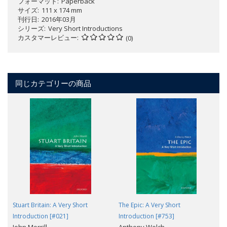
フォーマット
Paperback
サイズ
111 x 174 mm
刊行日
2016年03月
シリーズ
Very Short Introductions
カスタマーレビュー
(0)
同じカテゴリーの商品
Stuart Britain: A Very Short
The Epic: A Very Short
Introduction [#021]
Introduction [#753]
John Morrill
Anthony Welch