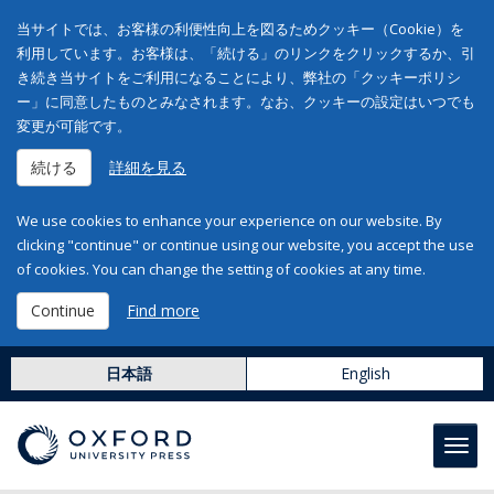
当サイトでは、お客様の利便性向上を図るためクッキー（Cookie）を
利用しています。お客様は、「続ける」のリンクをクリックするか、引
き続き当サイトをご利用になることにより、弊社の「クッキーポリシ
ー」に同意したものとみなされます。なお、クッキーの設定はいつでも
変更が可能です。
続ける
詳細を見る
We use cookies to enhance your experience on our website. By
clicking "continue" or continue using our website, you accept the use
of cookies. You can change the setting of cookies at any time.
Continue
Find more
日本語
English
Toggl
navig