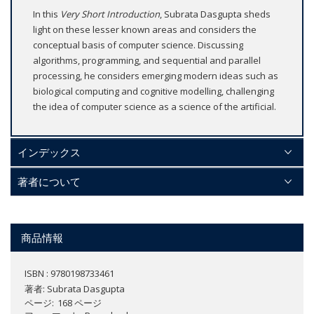
In this
Very Short Introduction
, Subrata Dasgupta sheds
light on these lesser known areas and considers the
conceptual basis of computer science. Discussing
algorithms, programming, and sequential and parallel
processing, he considers emerging modern ideas such as
biological computing and cognitive modelling, challenging
the idea of computer science as a science of the artificial.
インデックス
著者について
商品情報
ISBN : 9780198733461
著者:
Subrata Dasgupta
ページ
168 ページ