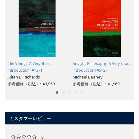
The Vikings: A Very Short
Analytic Philosophy: A Very Short
Introduction [#137]
introduction [#542]
Julian D. Richards
Michael Beaney
参考価格（税込）: ¥1,969
参考価格（税込）: ¥1,969
カスタマーレビュー
0