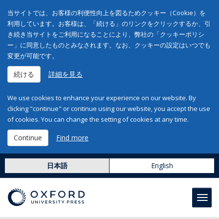
当サイトでは、お客様の利便性向上を図るためクッキー（Cookie）を
利用しています。お客様は、「続ける」のリンクをクリックするか、引
き続き当サイトをご利用になることにより、弊社の「クッキーポリシ
ー」に同意したものとみなされます。なお、クッキーの設定はいつでも
変更が可能です。
続ける
詳細を見る
We use cookies to enhance your experience on our website. By
clicking "continue" or continue using our website, you accept the use
of cookies. You can change the setting of cookies at any time.
Continue
Find more
日本語
English
Toggl
navig