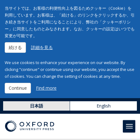
当サイトでは、お客様の利便性向上を図るためクッキー（Cookie）を
利用しています。お客様は、「続ける」のリンクをクリックするか、引
き続き当サイトをご利用になることにより、弊社の「クッキーポリシ
ー」に同意したものとみなされます。なお、クッキーの設定はいつでも
変更が可能です。
続ける
詳細を見る
We use cookies to enhance your experience on our website. By
clicking "continue" or continue using our website, you accept the use
of cookies. You can change the setting of cookies at any time.
Continue
Find more
日本語
English
Toggl
navig