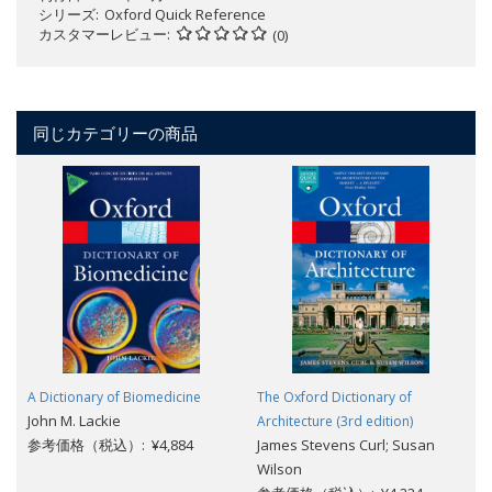
シリーズ
Oxford Quick Reference
カスタマーレビュー
(0)
同じカテゴリーの商品
A Dictionary of Biomedicine
The Oxford Dictionary of
John M. Lackie
Architecture (3rd edition)
参考価格（税込）: ¥4,884
James Stevens Curl; Susan
Wilson