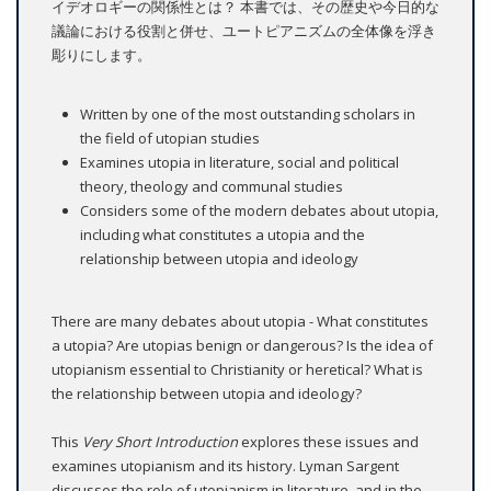
イデオロギーの関係性とは？ 本書では、その歴史や今日的な
議論における役割と併せ、ユートピアニズムの全体像を浮き
彫りにします。
Written by one of the most outstanding scholars in
the field of utopian studies
Examines utopia in literature, social and political
theory, theology and communal studies
Considers some of the modern debates about utopia,
including what constitutes a utopia and the
relationship between utopia and ideology
There are many debates about utopia - What constitutes
a utopia? Are utopias benign or dangerous? Is the idea of
utopianism essential to Christianity or heretical? What is
the relationship between utopia and ideology?
This
Very Short Introduction
explores these issues and
examines utopianism and its history. Lyman Sargent
discusses the role of utopianism in literature, and in the