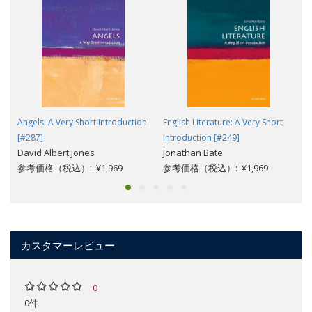
Angels: A Very Short Introduction
English Literature: A Very Short
[#287]
Introduction [#249]
David Albert Jones
Jonathan Bate
参考価格（税込）: ¥1,969
参考価格（税込）: ¥1,969
カスタマーレビュー
0
0件