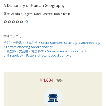
A Dictionary of Human Geography
著者:
Alisdair Rogers; Noel Castree; Rob Kitchin
(0)
関連カテゴリー
学術・一般書
>
社会科学
>
Social sciences, sociology & anthropology
>
Factors affecting social behavior
一般教養・文芸書
>
社会科学
>
Social sciences, sociology &
anthropology
>
Factors affecting social behavior
¥4,884
（税込）