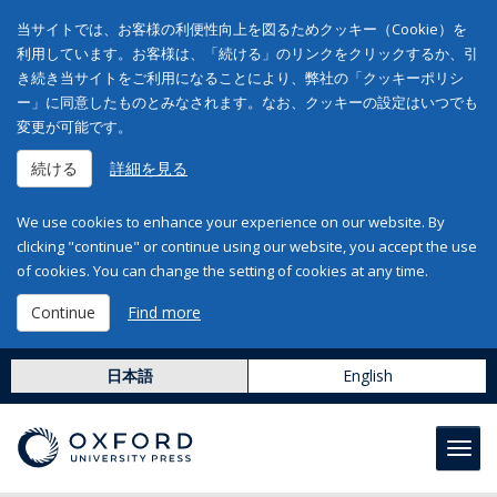
当サイトでは、お客様の利便性向上を図るためクッキー（Cookie）を
利用しています。お客様は、「続ける」のリンクをクリックするか、引
き続き当サイトをご利用になることにより、弊社の「クッキーポリシ
ー」に同意したものとみなされます。なお、クッキーの設定はいつでも
変更が可能です。
続ける
詳細を見る
We use cookies to enhance your experience on our website. By
clicking "continue" or continue using our website, you accept the use
of cookies. You can change the setting of cookies at any time.
Continue
Find more
日本語
English
Toggl
navig