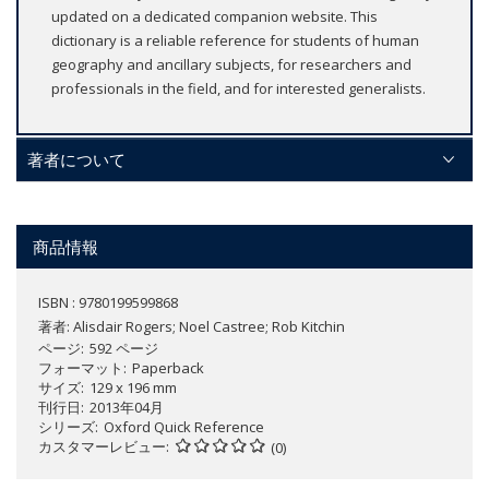
updated on a dedicated companion website. This
dictionary is a reliable reference for students of human
geography and ancillary subjects, for researchers and
professionals in the field, and for interested generalists.
著者について
商品情報
ISBN : 9780199599868
著者:
Alisdair Rogers; Noel Castree; Rob Kitchin
ページ
592 ページ
フォーマット
Paperback
サイズ
129 x 196 mm
刊行日
2013年04月
シリーズ
Oxford Quick Reference
カスタマーレビュー
(0)