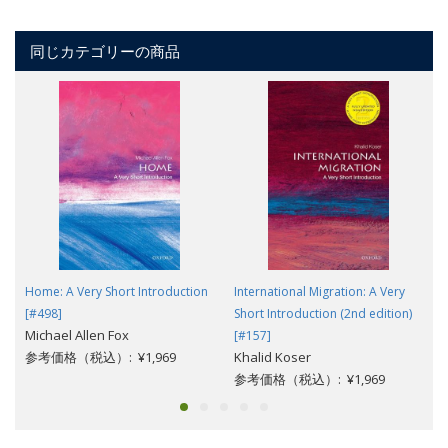
同じカテゴリーの商品
Home: A Very Short Introduction
International Migration: A Very
[#498]
Short Introduction (2nd edition)
Michael Allen Fox
[#157]
参考価格（税込）: ¥1,969
Khalid Koser
参考価格（税込）: ¥1,969