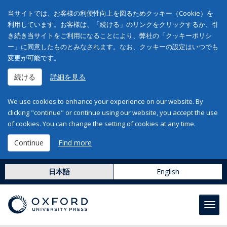
当サイトでは、お客様の利便性向上を図るためクッキー（Cookie）を
利用しています。お客様は、「続ける」のリンクをクリックするか、引
き続き当サイトをご利用になることにより、弊社の「クッキーポリシ
ー」に同意したものとみなされます。なお、クッキーの設定はいつでも
変更が可能です。
続ける
詳細を見る
We use cookies to enhance your experience on our website. By
clicking "continue" or continue using our website, you accept the use
of cookies. You can change the setting of cookies at any time.
Continue
Find more
日本語
English
Toggl
navig