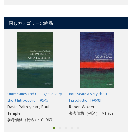
同じカテゴリーの商品
Universities and Colleges: A Very
Rousseau: A Very Short
Short Introduction [#545]
Introduction [#048]
David Palfreyman; Paul
Robert Wokler
Temple
参考価格（税込）: ¥1,969
参考価格（税込）: ¥1,969