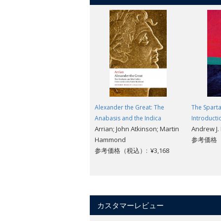
Alexander the Great: The
The Sparta
Anabasis and the Indica
Introducti
Arrian; John Atkinson; Martin
Andrew J. 
Hammond
参考価格（税
参考価格（税込）: ¥3,168
カスタマーレビュー