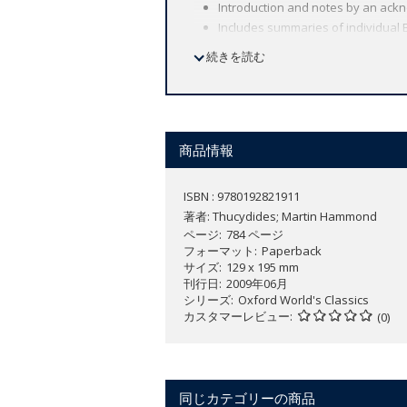
Introduction and notes by an ackno
Includes summaries of individual 
Comprehensive analytical index.
続きを読む
Ten maps.
'The greatest historian that ever l
商品情報
Such was Macaulay's verdict on Thucy
Sparta as rival powers and political s
ISBN : 9780192821911
ended in the fall of Athens. Thucydides 
著者:
Thucydides; Martin Hammond
penetrating analysis of the nature of p
ページ
784 ページ
フォーマット
Paperback
Of his own work Thucydides wrote: 'I sh
サイズ
129 x 195 mm
happened - and, such is the human cond
刊行日
2009年06月
has proved. Of the prose writers of G
シリーズ
Oxford World's Classics
カスタマーレビュー
(0)
This new edition combines a masterly 
同じカテゴリーの商品