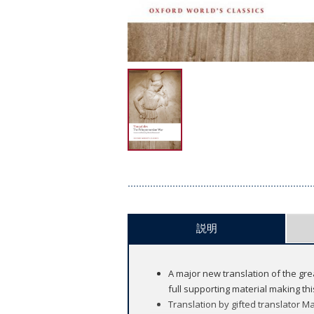
説明
A major new translation of the gre
full supporting material making th
Translation by gifted translator 