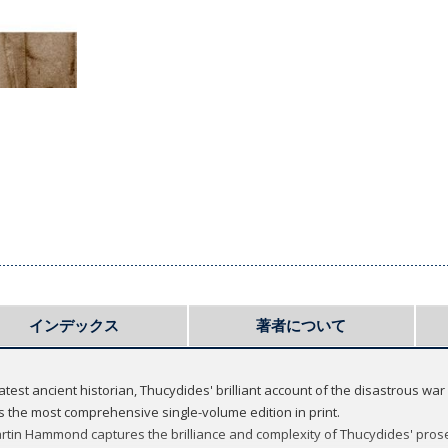
インデックス
著者について
atest ancient historian, Thucydides' brilliant account of the disastrous wa
is the most comprehensive single-volume edition in print.
Martin Hammond captures the brilliance and complexity of Thucydides' pros