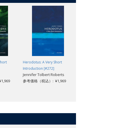
Short
Herodotus: A Very Short
The Hellenistic Age: A Very
Introduction [#272]
Short Introduction [#548]
Jennifer Tolbert Roberts
Peter Thonemann
,969
参考価格（税込）: ¥1,969
参考価格（税込）: ¥1,969