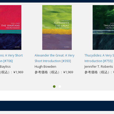
ns: A Very Short
Alexander the Great: A Very
Thucydides: A Very 
on [#706]
Short Introduction [#393]
Introduction [#755]
Bayliss
Hugh Bowden
Jennifer T. Roberts
込）: ¥1,969
参考価格（税込）: ¥1,969
参考価格（税込）: ¥1