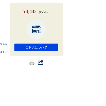
索
¥3,432
（税込）
to ca.
ご購入について
rld (to