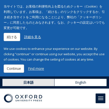
当サイトでは、お客様の利便性向上を図るためクッキー（Cookie）を
利用しています。お客様は、「続ける」のリンクをクリックするか、引
き続き当サイトをご利用になることにより、弊社の「クッキーポリシ
ー」に同意したものとみなされます。なお、クッキーの設定はいつでも
変更が可能です。
続ける
詳細を見る
We use cookies to enhance your experience on our website. By
clicking "continue" or continue using our website, you accept the use
of cookies. You can change the setting of cookies at any time.
Continue
Find more
日本語
English
Toggl
navig