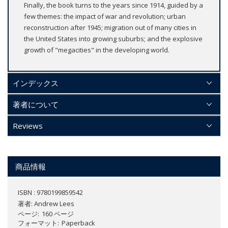
Finally, the book turns to the years since 1914, guided by a
few themes: the impact of war and revolution; urban
reconstruction after 1945; migration out of many cities in
the United States into growing suburbs; and the explosive
growth of "megacities" in the developing world.
インデックス
著者について
Reviews
商品情報
ISBN : 9780199859542
著者:
Andrew Lees
ページ
160 ページ
フォーマット
Paperback