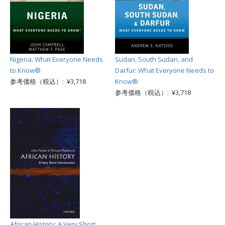
Nigeria: What Everyone Needs
Sudan, South Sudan, and
to Know®
Darfur: What Everyone Needs to
参考価格（税込）: ¥3,718
Know®
参考価格（税込）: ¥3,718
African History: A Very Short