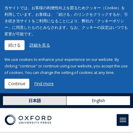
当サイトでは、お客様の利便性向上を図るためクッキー（Cookie）を
利用しています。お客様は、「続ける」のリンクをクリックするか、引
き続き当サイトをご利用になることにより、弊社の「クッキーポリシ
ー」に同意したものとみなされます。なお、クッキーの設定はいつでも
変更が可能です。
続ける
詳細を見る
We use cookies to enhance your experience on our website. By
clicking "continue" or continue using our website, you accept the use
of cookies. You can change the setting of cookies at any time.
Continue
Find more
日本語
English
Toggl
navig