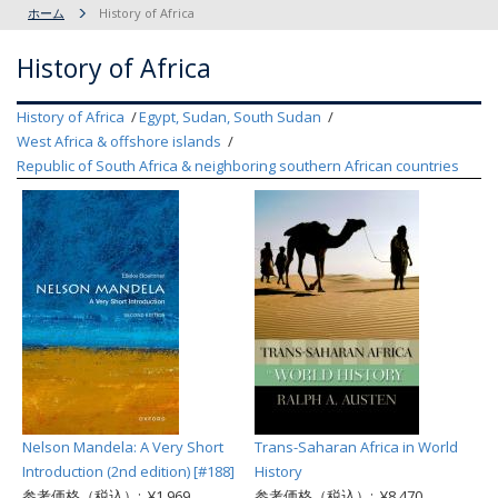
ホーム
History of Africa
History of Africa
History of Africa
Egypt, Sudan, South Sudan
West Africa & offshore islands
Republic of South Africa & neighboring southern African countries
Nelson Mandela: A Very Short
Trans-Saharan Africa in World
Introduction (2nd edition) [#188]
History
参考価格（税込）: ¥1,969
参考価格（税込）: ¥8,470