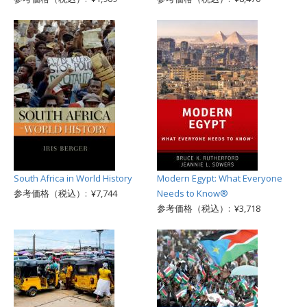
South Africa in World History
Modern Egypt: What Everyone
参考価格（税込）: ¥7,744
Needs to Know®
参考価格（税込）: ¥3,718