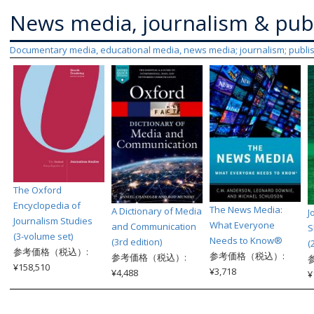
News media, journalism & pub
Documentary media, educational media, news media; journalism; publi
The Oxford
Encyclopedia of
The News Media:
A Dictionary of Media
J
Journalism Studies
What Everyone
and Communication
S
(3-volume set)
Needs to Know®
(3rd edition)
(
参考価格（税込）:
参考価格（税込）:
参考価格（税込）:
¥158,510
¥3,718
¥4,488
¥