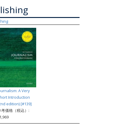
索
lishing
shing
ournalism: A Very
hort Introduction
2nd edition) [#139]
参考価格（税込）:
1,969