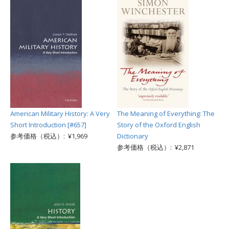
American Military History: A Very
The Meaning of Everything: The
Short Introduction [#657]
Story of the Oxford English
参考価格（税込）: ¥1,969
Dictionary
参考価格（税込）: ¥2,871