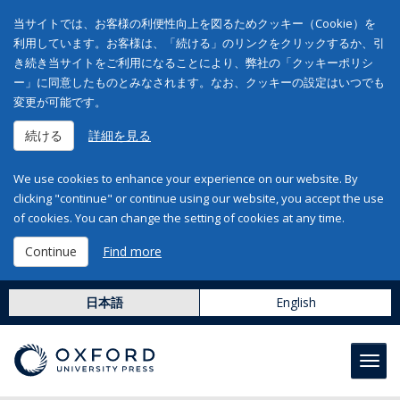
当サイトでは、お客様の利便性向上を図るためクッキー（Cookie）を
利用しています。お客様は、「続ける」のリンクをクリックするか、引
き続き当サイトをご利用になることにより、弊社の「クッキーポリシ
ー」に同意したものとみなされます。なお、クッキーの設定はいつでも
変更が可能です。
続ける
詳細を見る
We use cookies to enhance your experience on our website. By
clicking "continue" or continue using our website, you accept the use
of cookies. You can change the setting of cookies at any time.
Continue
Find more
日本語
English
Toggl
navig