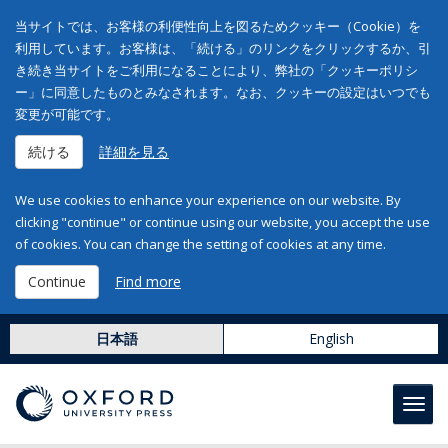
当サイトでは、お客様の利便性向上を図るためクッキー（Cookie）を
利用しています。お客様は、「続ける」のリンクをクリックするか、引
き続き当サイトをご利用になることにより、弊社の「クッキーポリシ
ー」に同意したものとみなされます。なお、クッキーの設定はいつでも
変更が可能です。
続ける
詳細を見る
We use cookies to enhance your experience on our website. By
clicking "continue" or continue using our website, you accept the use
of cookies. You can change the setting of cookies at any time.
Continue
Find more
日本語
English
Toggl
navig