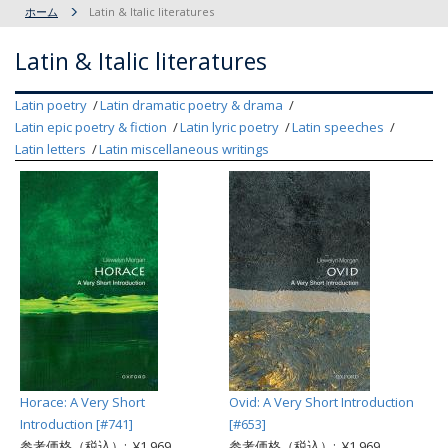
ホーム
Latin & Italic literatures
Latin & Italic literatures
Latin poetry
Latin dramatic poetry & drama
Latin epic poetry & fiction
Latin lyric poetry
Latin speeches
Latin letters
Latin miscellaneous writings
Horace: A Very Short
Ovid: A Very Short Introduction
Introduction [#741]
[#653]
参考価格（税込）: ¥1,969
参考価格（税込）: ¥1,969