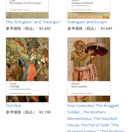
The "Eclogues" and "Georgics"
Dialogues and Essays
参考価格（税込）: ¥2,640
参考価格（税込）: ¥2,640
Civil War
Four Comedies: The Braggart
参考価格（税込）: ¥3,168
Soldier , The Brothers
Menaechmus, The Haunted
House, The Pot of Gold: "The
Braggart Soldier", "The Brothers