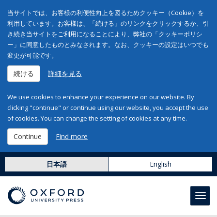
当サイトでは、お客様の利便性向上を図るためクッキー（Cookie）を
利用しています。お客様は、「続ける」のリンクをクリックするか、引
き続き当サイトをご利用になることにより、弊社の「クッキーポリシ
ー」に同意したものとみなされます。なお、クッキーの設定はいつでも
変更が可能です。
続ける
詳細を見る
We use cookies to enhance your experience on our website. By
clicking "continue" or continue using our website, you accept the use
of cookies. You can change the setting of cookies at any time.
Continue
Find more
日本語
English
Toggl
navig