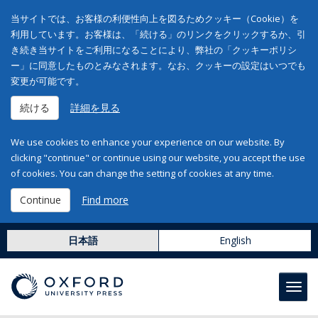
当サイトでは、お客様の利便性向上を図るためクッキー（Cookie）を
利用しています。お客様は、「続ける」のリンクをクリックするか、引
き続き当サイトをご利用になることにより、弊社の「クッキーポリシ
ー」に同意したものとみなされます。なお、クッキーの設定はいつでも
変更が可能です。
続ける
詳細を見る
We use cookies to enhance your experience on our website. By
clicking "continue" or continue using our website, you accept the use
of cookies. You can change the setting of cookies at any time.
Continue
Find more
日本語
English
Toggl
navig