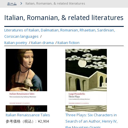
ホーム
Italian, Romanian, & related literatures
Italian, Romanian, & related literatures
Literatures of Italian, Dalmatian, Romanian, Rhaetian, Sardinian,
Corsican languages
Italian poetry
Italian drama
Italian fiction
Italian Renaissance Tales
Three Plays: Six Characters in
参考価格（税込）: ¥2,904
Search of an Author, Henry IV,
the Mountain Giants