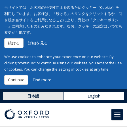
当サイトでは、お客様の利便性向上を図るためクッキー（Cookie）を
利用しています。お客様は、「続ける」のリンクをクリックするか、引
き続き当サイトをご利用になることにより、弊社の「クッキーポリシ
ー」に同意したものとみなされます。なお、クッキーの設定はいつでも
変更が可能です。
続ける
詳細を見る
We use cookies to enhance your experience on our website. By
clicking "continue" or continue using our website, you accept the use
of cookies. You can change the setting of cookies at any time.
Continue
Find more
日本語
English
Toggl
navig