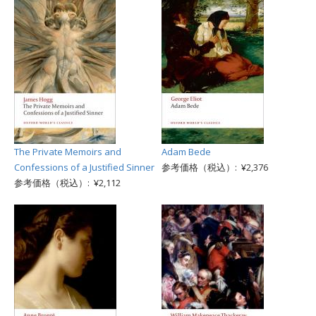
The Private Memoirs and
Adam Bede
Confessions of a Justified Sinner
参考価格（税込）: ¥2,376
参考価格（税込）: ¥2,112