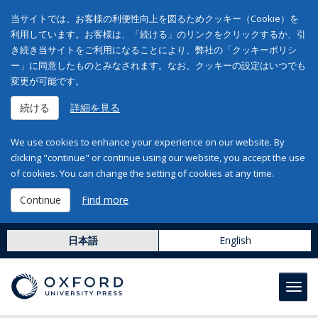
当サイトでは、お客様の利便性向上を図るためクッキー（Cookie）を
利用しています。お客様は、「続ける」のリンクをクリックするか、引
き続き当サイトをご利用になることにより、弊社の「クッキーポリシ
ー」に同意したものとみなされます。なお、クッキーの設定はいつでも
変更が可能です。
続ける
詳細を見る
We use cookies to enhance your experience on our website. By
clicking "continue" or continue using our website, you accept the use
of cookies. You can change the setting of cookies at any time.
Continue
Find more
日本語
English
Toggl
navig